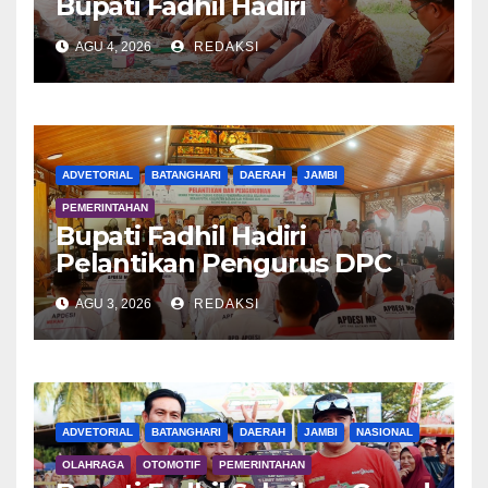
Bupati Fadhil Hadiri
Syukuran Tanam Padi di
AGU 4, 2026
REDAKSI
Terusan
ADVETORIAL
BATANGHARI
DAERAH
JAMBI
PEMERINTAHAN
Bupati Fadhil Hadiri
Pelantikan Pengurus DPC
APDESI MP
AGU 3, 2026
REDAKSI
ADVETORIAL
BATANGHARI
DAERAH
JAMBI
NASIONAL
OLAHRAGA
OTOMOTIF
PEMERINTAHAN