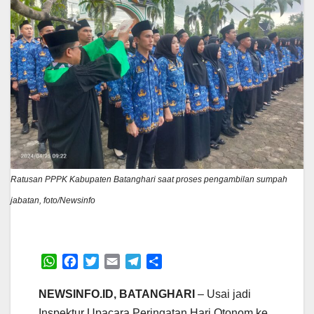
Ratusan PPPK Kabupaten Batanghari saat proses pengambilan sumpah
jabatan, foto/Newsinfo
W
F
T
E
T
S
h
a
w
m
e
h
a
c
i
a
l
a
NEWSINFO.ID, BATANGHARI
– Usai jadi
t
e
t
i
e
r
Inspektur Upacara Peringatan Hari Otonom ke