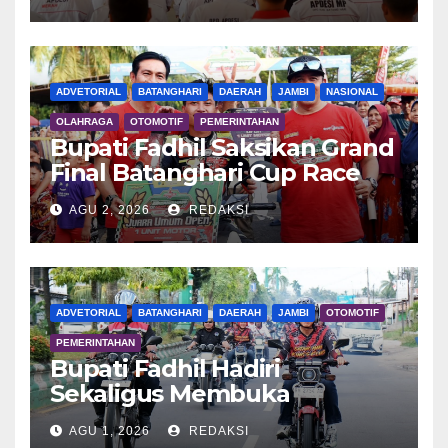
ADVETORIAL
BATANGHARI
DAERAH
JAMBI
NASIONAL
OLAHRAGA
OTOMOTIF
PEMERINTAHAN
Bupati Fadhil Saksikan Grand
Final Batanghari Cup Race
2026
AGU 2, 2026
REDAKSI
ADVETORIAL
BATANGHARI
DAERAH
JAMBI
OTOMOTIF
PEMERINTAHAN
Bupati Fadhil Hadiri
Sekaligus Membuka
Kegiatan Batanghari King
AGU 1, 2026
REDAKSI
Club