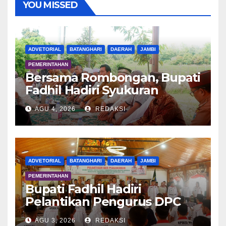
YOU MISSED
ADVETORIAL
BATANGHARI
DAERAH
JAMBI
PEMERINTAHAN
Bersama Rombongan, Bupati
Fadhil Hadiri Syukuran
Tanam Padi di Terusan
AGU 4, 2026
REDAKSI
ADVETORIAL
BATANGHARI
DAERAH
JAMBI
PEMERINTAHAN
Bupati Fadhil Hadiri
Pelantikan Pengurus DPC
APDESI MP
AGU 3, 2026
REDAKSI