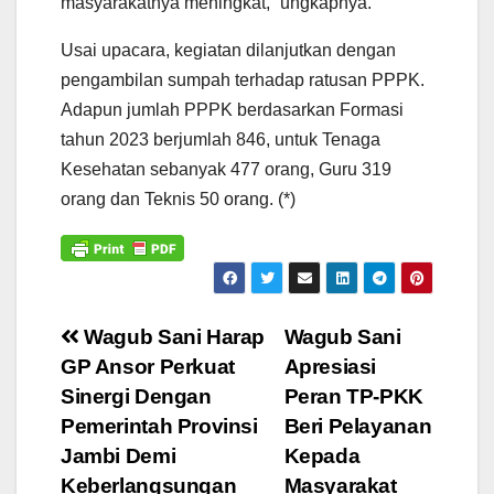
masyarakatnya meningkat,” ungkapnya.
Usai upacara, kegiatan dilanjutkan dengan
pengambilan sumpah terhadap ratusan PPPK.
Adapun jumlah PPPK berdasarkan Formasi
tahun 2023 berjumlah 846, untuk Tenaga
Kesehatan sebanyak 477 orang, Guru 319
orang dan Teknis 50 orang. (*)
Navigasi
Wagub Sani Harap
Wagub Sani
GP Ansor Perkuat
Apresiasi
pos
Sinergi Dengan
Peran TP-PKK
Pemerintah Provinsi
Beri Pelayanan
Jambi Demi
Kepada
Keberlangsungan
Masyarakat