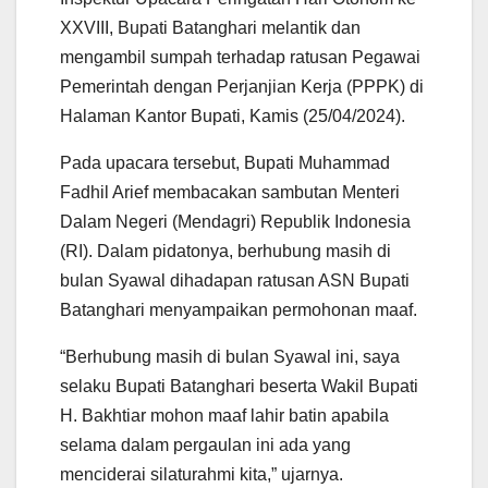
s
b
t
l
g
e
XXVIII, Bupati Batanghari melantik dan
A
o
e
r
mengambil sumpah terhadap ratusan Pegawai
p
o
r
a
p
k
m
Pemerintah dengan Perjanjian Kerja (PPPK) di
Halaman Kantor Bupati, Kamis (25/04/2024).
Pada upacara tersebut, Bupati Muhammad
Fadhil Arief membacakan sambutan Menteri
Dalam Negeri (Mendagri) Republik Indonesia
(RI). Dalam pidatonya, berhubung masih di
bulan Syawal dihadapan ratusan ASN Bupati
Batanghari menyampaikan permohonan maaf.
“Berhubung masih di bulan Syawal ini, saya
selaku Bupati Batanghari beserta Wakil Bupati
H. Bakhtiar mohon maaf lahir batin apabila
selama dalam pergaulan ini ada yang
menciderai silaturahmi kita,” ujarnya.