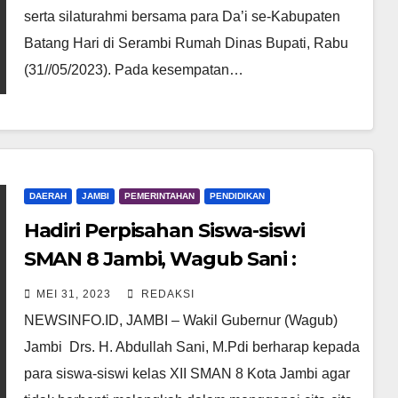
serta silaturahmi bersama para Da’i se-Kabupaten
Batang Hari di Serambi Rumah Dinas Bupati, Rabu
(31//05/2023). Pada kesempatan…
DAERAH
JAMBI
PEMERINTAHAN
PENDIDIKAN
Hadiri Perpisahan Siswa-siswi
SMAN 8 Jambi, Wagub Sani :
Jangan Berhenti Melangkah
MEI 31, 2023
REDAKSI
Dalam Menggapai Cita-cita
NEWSINFO.ID, JAMBI – Wakil Gubernur (Wagub)
Jambi Drs. H. Abdullah Sani, M.Pdi berharap kepada
para siswa-siswi kelas XII SMAN 8 Kota Jambi agar