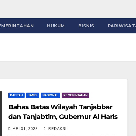
EMERINTAHAN
HUKUM
BISNIS
PARIWISAT
DAERAH
JAMBI
NASIONAL
PEMERINTAHAN
Bahas Batas Wilayah Tanjabbar
dan Tanjabtim, Gubernur Al Haris
Temui Dirjen di Kemendagri
MEI 31, 2023
REDAKSI