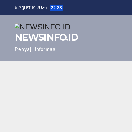
Skip
6 Agustus 2026
22:33
to
content
NEWSINFO.ID
Penyaji Informasi