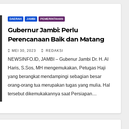
DAERAH
JAMBI
PEMERINTAHAN
Gubernur Jambi: Perlu
Perencanaan Baik dan Matang
Untuk Pemberangkatan Jamaah
MEI 30, 2023
REDAKSI
Haji
NEWSINFO.ID, JAMBI – Gubenur Jambi Dr. H. Al
Haris, S.Sos, MH mengemukakan, Petugas Haji
yang berangkat mendampingi sebagian besar
orang-orang tua merupakan tugas yang mulia. Hal
tersebut dikemukakannya saat Persiapan…