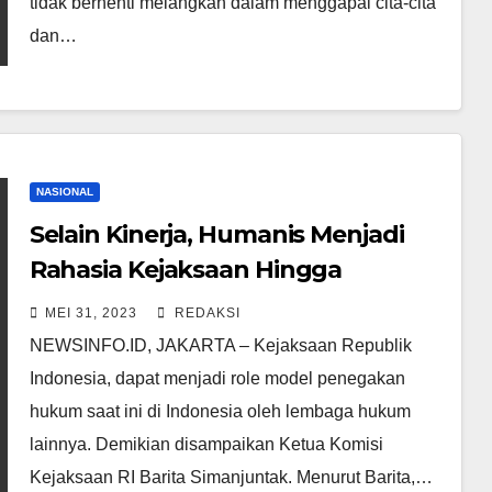
tidak berhenti melangkah dalam menggapai cita-cita
dan…
NASIONAL
Selain Kinerja, Humanis Menjadi
Rahasia Kejaksaan Hingga
Dipercaya Publik
MEI 31, 2023
REDAKSI
NEWSINFO.ID, JAKARTA – Kejaksaan Republik
Indonesia, dapat menjadi role model penegakan
hukum saat ini di Indonesia oleh lembaga hukum
lainnya. Demikian disampaikan Ketua Komisi
Kejaksaan RI Barita Simanjuntak. Menurut Barita,…