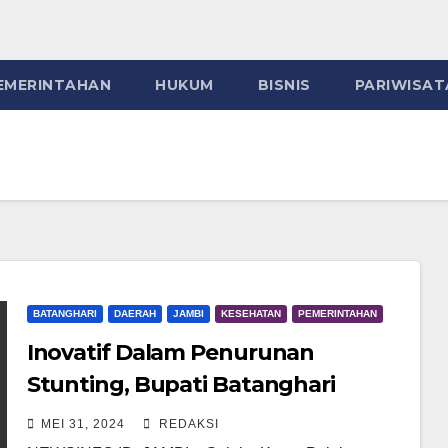
EMERINTAHAN
HUKUM
BISNIS
PARIWISAT
BATANGHARI
DAERAH
JAMBI
KESEHATAN
PEMERINTAHAN
Inovatif Dalam Penurunan
Stunting, Bupati Batanghari
Terima Penghargaan Dari Wagub
MEI 31, 2024
REDAKSI