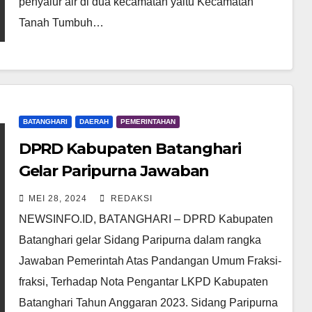
penyalur air di dua kecamatan yaitu Kecamatan
Tanah Tumbuh…
BATANGHARI
DAERAH
PEMERINTAHAN
DPRD Kabupaten Batanghari
Gelar Paripurna Jawaban
Pemerintah Atas Pandangan
MEI 28, 2024
REDAKSI
Umum Fraksi
NEWSINFO.ID, BATANGHARI – DPRD Kabupaten
Batanghari gelar Sidang Paripurna dalam rangka
Jawaban Pemerintah Atas Pandangan Umum Fraksi-
fraksi, Terhadap Nota Pengantar LKPD Kabupaten
Batanghari Tahun Anggaran 2023. Sidang Paripurna