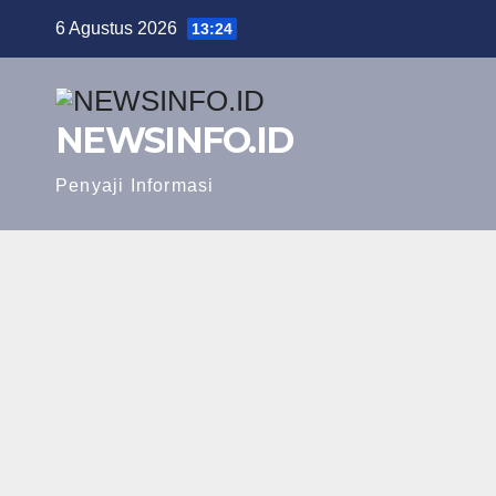
Skip
6 Agustus 2026
13:24
to
content
NEWSINFO.ID
Penyaji Informasi