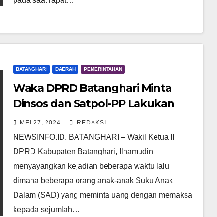
pada saat rapat…
BATANGHARI
DAERAH
PEMERINTAHAN
Waka DPRD Batanghari Minta
Dinsos dan Satpol-PP Lakukan
Pembinaan Kepada SAD
MEI 27, 2024
REDAKSI
NEWSINFO.ID, BATANGHARI – Wakil Ketua II
DPRD Kabupaten Batanghari, Ilhamudin
menyayangkan kejadian beberapa waktu lalu
dimana beberapa orang anak-anak Suku Anak
Dalam (SAD) yang meminta uang dengan memaksa
kepada sejumlah…