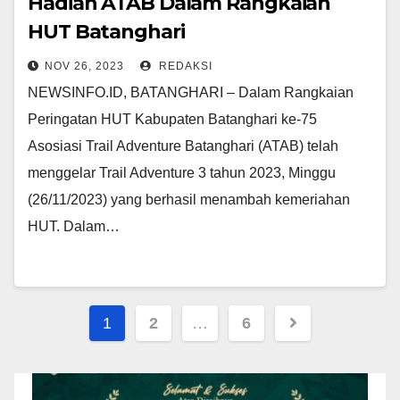
Hadiah ATAB Dalam Rangkaian
HUT Batanghari
NOV 26, 2023
REDAKSI
NEWSINFO.ID, BATANGHARI – Dalam Rangkaian
Peringatan HUT Kabupaten Batanghari ke-75
Asosiasi Trail Adventure Batanghari (ATAB) telah
menggelar Trail Adventure 3 tahun 2023, Minggu
(26/11/2023) yang berhasil menambah kemeriahan
HUT. Dalam…
Navigasi
1
2
…
6
pos