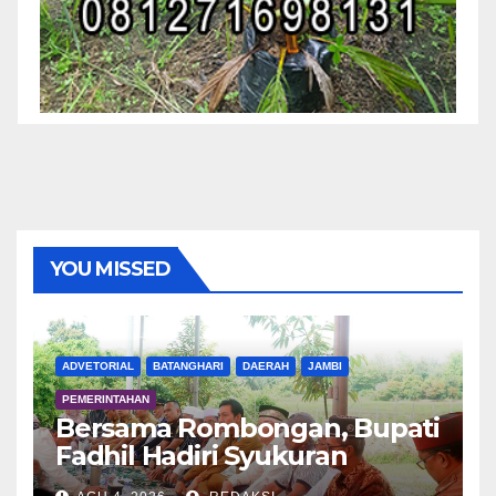
YOU MISSED
ADVETORIAL
BATANGHARI
DAERAH
JAMBI
PEMERINTAHAN
Bersama Rombongan, Bupati
Fadhil Hadiri Syukuran
Tanam Padi di Terusan