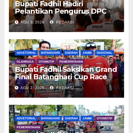
Bupati Fadhil Hadiri
Pelantikan Pengurus DPC
APDESI MP
AGU 3, 2026
REDAKSI
ADVETORIAL
BATANGHARI
DAERAH
JAMBI
NASIONAL
OLAHRAGA
OTOMOTIF
PEMERINTAHAN
Bupati Fadhil Saksikan Grand
Final Batanghari Cup Race
2026
AGU 2, 2026
REDAKSI
ADVETORIAL
BATANGHARI
DAERAH
JAMBI
OTOMOTIF
PEMERINTAHAN