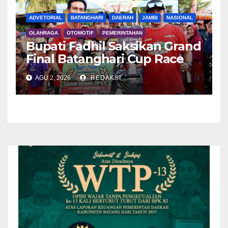
ADVETORIAL
BATANGHARI
DAERAH
JAMBI
NASIONAL
OLAHRAGA
OTOMOTIF
PEMERINTAHAN
Bupati Fadhil Saksikan Grand
Final Batanghari Cup Race
2026
AGU 2, 2026
REDAKSI