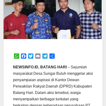
W
F
T
E
T
S
h
a
w
m
e
h
a
c
i
a
l
a
NEWSINFO.ID, BATANG HARI
– Sejumlah
t
e
t
i
e
r
masyarakat Desa Sungai Buluh menggelar aksi
s
b
t
l
g
e
penyampaian aspirasi di Kantor Dewan
A
o
e
r
Perwakilan Rakyat Daerah (DPRD) Kabupaten
p
o
r
a
p
k
m
Batang Hari. Dalam aksi tersebut, warga
menyampaikan berbagai tuntutan yang
berkaitan dengan keberadaan perusahaan PT