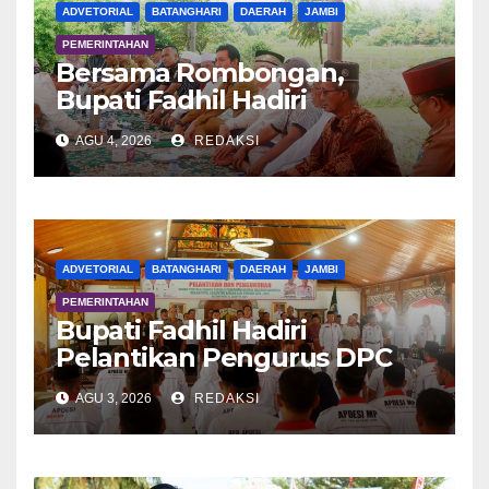
ADVETORIAL
BATANGHARI
DAERAH
JAMBI
PEMERINTAHAN
Bersama Rombongan,
Bupati Fadhil Hadiri
Syukuran Tanam Padi di
AGU 4, 2026
REDAKSI
Terusan
ADVETORIAL
BATANGHARI
DAERAH
JAMBI
PEMERINTAHAN
Bupati Fadhil Hadiri
Pelantikan Pengurus DPC
APDESI MP
AGU 3, 2026
REDAKSI