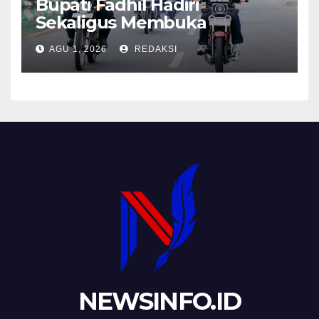
Bupati Fadhil Hadiri
Sekaligus Membuka
Kegiatan Batanghari King
AGU 1, 2026
REDAKSI
Club
NEWSINFO.ID