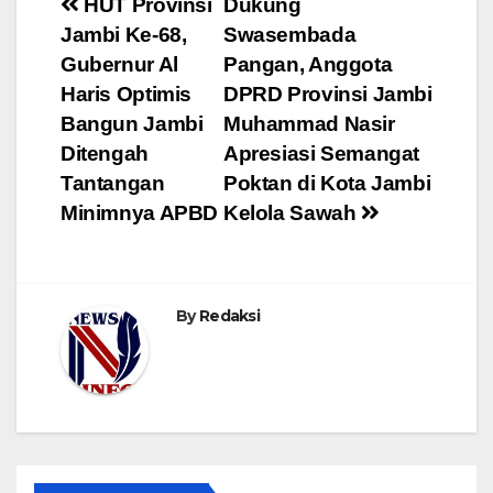
Navigasi
HUT Provinsi
Dukung
Jambi Ke-68,
Swasembada
pos
Gubernur Al
Pangan, Anggota
Haris Optimis
DPRD Provinsi Jambi
Bangun Jambi
Muhammad Nasir
Ditengah
Apresiasi Semangat
Tantangan
Poktan di Kota Jambi
Minimnya APBD
Kelola Sawah
By
Redaksi