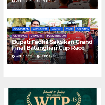
AGU 3, 2026
REDAKSI
ADVETORIAL
BATANGHARI
DAERAH
JAMBI
NASIONAL
OLAHRAGA
OTOMOTIF
PEMERINTAHAN
Bupati Fadhil Saksikan Grand
Final Batanghari Cup Race
2026
AGU 2, 2026
REDAKSI