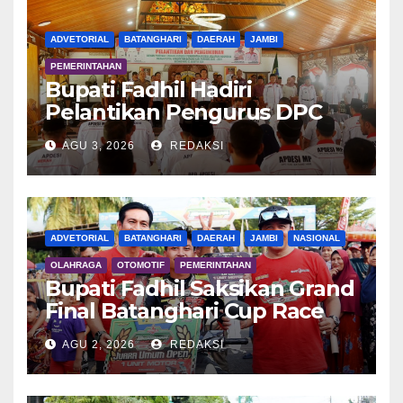
ADVETORIAL
BATANGHARI
DAERAH
JAMBI
PEMERINTAHAN
Bupati Fadhil Hadiri
Pelantikan Pengurus DPC
APDESI MP
AGU 3, 2026
REDAKSI
ADVETORIAL
BATANGHARI
DAERAH
JAMBI
NASIONAL
OLAHRAGA
OTOMOTIF
PEMERINTAHAN
Bupati Fadhil Saksikan Grand
Final Batanghari Cup Race
2026
AGU 2, 2026
REDAKSI