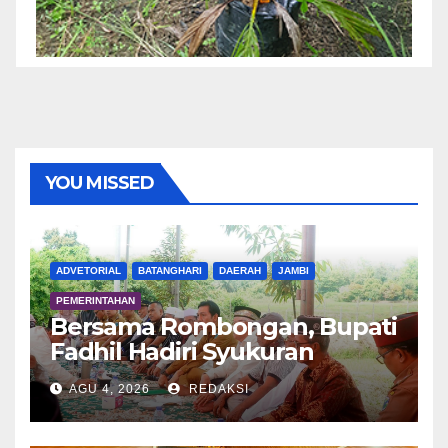
YOU MISSED
ADVETORIAL
BATANGHARI
DAERAH
JAMBI
PEMERINTAHAN
Bersama Rombongan, Bupati
Fadhil Hadiri Syukuran
Tanam Padi di Terusan
AGU 4, 2026
REDAKSI