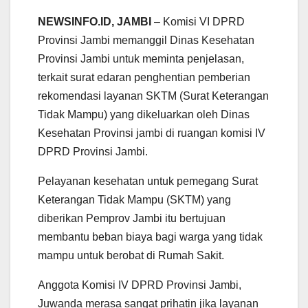
h
a
w
m
e
h
a
c
i
a
l
a
NEWSINFO.ID, JAMBI
– Komisi VI DPRD
t
e
t
i
e
r
Provinsi Jambi memanggil Dinas Kesehatan
s
b
t
l
g
e
Provinsi Jambi untuk meminta penjelasan,
A
o
e
r
terkait surat edaran penghentian pemberian
p
o
r
a
p
k
m
rekomendasi layanan SKTM (Surat Keterangan
Tidak Mampu) yang dikeluarkan oleh Dinas
Kesehatan Provinsi jambi di ruangan komisi IV
DPRD Provinsi Jambi.
Pelayanan kesehatan untuk pemegang Surat
Keterangan Tidak Mampu (SKTM) yang
diberikan Pemprov Jambi itu bertujuan
membantu beban biaya bagi warga yang tidak
mampu untuk berobat di Rumah Sakit.
Anggota Komisi IV DPRD Provinsi Jambi,
Juwanda merasa sangat prihatin jika layanan