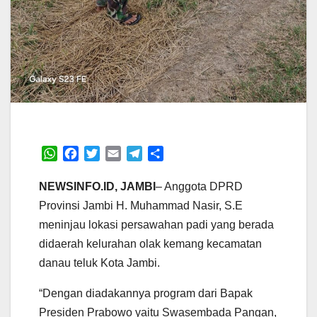
W
F
T
E
T
S
h
a
w
m
e
h
a
c
i
a
l
a
NEWSINFO.ID, JAMBI
– Anggota DPRD
t
e
t
i
e
r
Provinsi Jambi H. Muhammad Nasir, S.E
s
b
t
l
g
e
meninjau lokasi persawahan padi yang berada
A
o
e
r
didaerah kelurahan olak kemang kecamatan
p
o
r
a
p
k
m
danau teluk Kota Jambi.
“Dengan diadakannya program dari Bapak
Presiden Prabowo yaitu Swasembada Pangan,