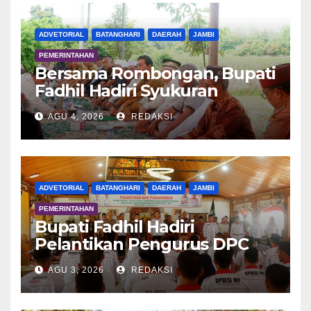
ADVETORIAL
BATANGHARI
DAERAH
JAMBI
PEMERINTAHAN
Bersama Rombongan, Bupati
Fadhil Hadiri Syukuran
Tanam Padi di Terusan
AGU 4, 2026
REDAKSI
ADVETORIAL
BATANGHARI
DAERAH
JAMBI
PEMERINTAHAN
Bupati Fadhil Hadiri
Pelantikan Pengurus DPC
APDESI MP
AGU 3, 2026
REDAKSI