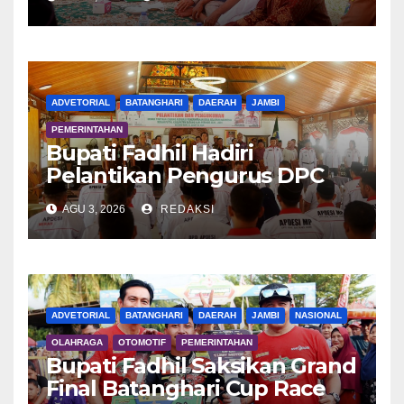
Terusan
ADVETORIAL
BATANGHARI
DAERAH
JAMBI
PEMERINTAHAN
Bupati Fadhil Hadiri
Pelantikan Pengurus DPC
APDESI MP
AGU 3, 2026
REDAKSI
ADVETORIAL
BATANGHARI
DAERAH
JAMBI
NASIONAL
OLAHRAGA
OTOMOTIF
PEMERINTAHAN
Bupati Fadhil Saksikan Grand
Final Batanghari Cup Race