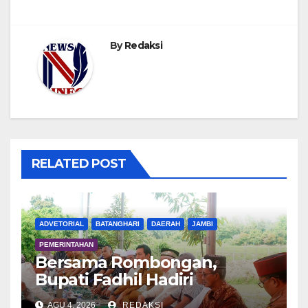
By
Redaksi
RELATED POST
ADVETORIAL
BATANGHARI
DAERAH
JAMBI
PEMERINTAHAN
Bersama Rombongan,
Bupati Fadhil Hadiri
Syukuran Tanam Padi di
AGU 4, 2026
REDAKSI