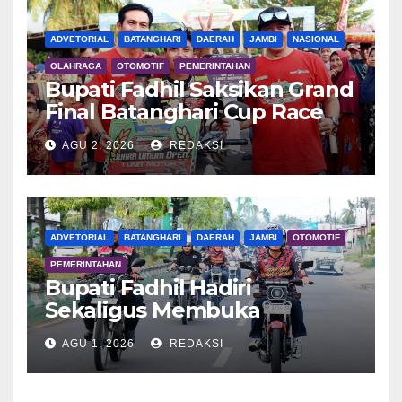
ADVETORIAL
BATANGHARI
DAERAH
JAMBI
NASIONAL
OLAHRAGA
OTOMOTIF
PEMERINTAHAN
Bupati Fadhil Saksikan Grand
Final Batanghari Cup Race
2026
AGU 2, 2026
REDAKSI
ADVETORIAL
BATANGHARI
DAERAH
JAMBI
OTOMOTIF
PEMERINTAHAN
Bupati Fadhil Hadiri
Sekaligus Membuka
Kegiatan Batanghari King
AGU 1, 2026
REDAKSI
Club