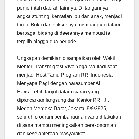
A
o
e
r
pemerintah daerah lainnya. Di tangannya
p
o
r
a
p
k
m
angka stunting, kematian ibu dan anak, menjadi
turun. Bukti dari suksesnya membangun dalam
berbagai bidang di daerahnya membuat ia
terpilih hingga dua periode.
Ungkapan demikian disampaikan oleh Wakil
Menteri Transmigrasi Viva Yoga Mauladi saat
menjadi Host Tamu Program RRI Indonesia
Menyapa Pagi dengan narasumber Al
Haris. Lebih lanjut dalam siaran yang
dipancarkan langsung dari Kantor RRI, Jl.
Medan Merdeka Barat, Jakarta, 8/9/2925,
seluruh program pembangunan yang dilakukan
di sana mampu meningkatkan perekonomian
dan kesejahteraan masyarakat.