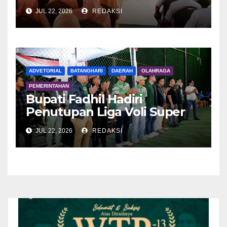
Pengurus DWP Batang Hari
JUL 22, 2026
REDAKSI
2026
ADVETORIAL
BATANGHARI
DAERAH
OLAHRAGA
PEMERINTAHAN
Bupati Fadhil Hadiri
Penutupan Liga Voli Super
Tangguh 2026
JUL 22, 2026
REDAKSI