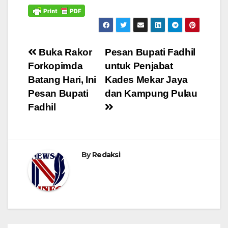
Navigasi
Buka Rakor
Pesan Bupati Fadhil
Forkopimda
untuk Penjabat
pos
Batang Hari, Ini
Kades Mekar Jaya
Pesan Bupati
dan Kampung Pulau
Fadhil
By
Redaksi