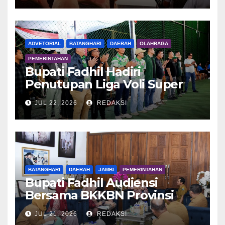
ADVETORIAL
BATANGHARI
DAERAH
OLAHRAGA
PEMERINTAHAN
Bupati Fadhil Hadiri
Penutupan Liga Voli Super
Tangguh 2026
JUL 22, 2026
REDAKSI
BATANGHARI
DAERAH
JAMBI
PEMERINTAHAN
Bupati Fadhil Audiensi
Bersama BKKBN Provinsi
Jambi
JUL 21, 2026
REDAKSI