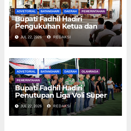
ADVETORIAL
BATANGHARI
DAERAH
PEMERINTAHAN
Bupati Fadhil Hadiri
Pengukuhan Ketua dan
Pengurus DWP Batang Hari
JUL 22, 2026
REDAKSI
2026
ADVETORIAL
BATANGHARI
DAERAH
OLAHRAGA
PEMERINTAHAN
Bupati Fadhil Hadiri
Penutupan Liga Voli Super
Tangguh 2026
JUL 22, 2026
REDAKSI