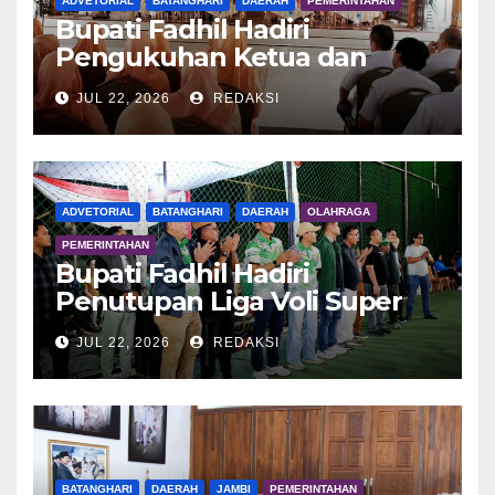
ADVETORIAL
BATANGHARI
DAERAH
PEMERINTAHAN
Bupati Fadhil Hadiri
Pengukuhan Ketua dan
Pengurus DWP Batang Hari
JUL 22, 2026
REDAKSI
2026
ADVETORIAL
BATANGHARI
DAERAH
OLAHRAGA
PEMERINTAHAN
Bupati Fadhil Hadiri
Penutupan Liga Voli Super
Tangguh 2026
JUL 22, 2026
REDAKSI
BATANGHARI
DAERAH
JAMBI
PEMERINTAHAN