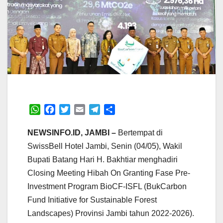
W
F
T
E
T
S
h
a
w
m
e
h
a
c
i
a
l
a
NEWSINFO.ID, JAMBI –
Bertempat di
t
e
t
i
e
r
SwissBell Hotel Jambi, Senin (04/05), Wakil
s
b
t
l
g
e
Bupati Batang Hari H. Bakhtiar menghadiri
A
o
e
r
Closing Meeting Hibah On Granting Fase Pre-
p
o
r
a
p
k
m
Investment Program BioCF-ISFL (BukCarbon
Fund Initiative for Sustainable Forest
Landscapes) Provinsi Jambi tahun 2022-2026).