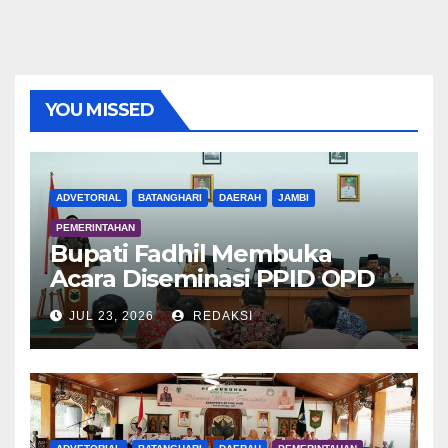
YOU MISSED
ADVETORIAL
BATANGHARI
DAERAH
JAMBI
PEMERINTAHAN
Bupati Fadhil Membuka
Acara Diseminasi PPID OPD
Dalam Rangka E-Monev
JUL 23, 2026
REDAKSI