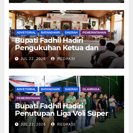
ADVETORIAL
BATANGHARI
DAERAH
PEMERINTAHAN
Bupati Fadhil Hadiri
Pengukuhan Ketua dan
Pengurus DWP Batang Hari
JUL 22, 2026
REDAKSI
2026
ADVETORIAL
BATANGHARI
DAERAH
OLAHRAGA
PEMERINTAHAN
Bupati Fadhil Hadiri
Penutupan Liga Voli Super
Tangguh 2026
JUL 22, 2026
REDAKSI