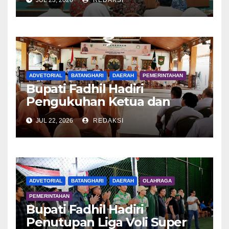
JUL 23, 2026
REDAKSI
ADVETORIAL
BATANGHARI
DAERAH
PEMERINTAHAN
Bupati Fadhil Hadiri
Pengukuhan Ketua dan
Pengurus DWP Batang Hari
JUL 22, 2026
REDAKSI
2026
ADVETORIAL
BATANGHARI
DAERAH
OLAHRAGA
PEMERINTAHAN
Bupati Fadhil Hadiri
Penutupan Liga Voli Super