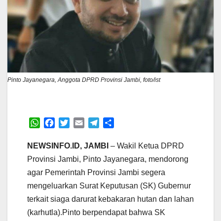
Pinto Jayanegara, Anggota DPRD Provinsi Jambi, foto/ist
W
F
T
E
T
S
h
a
w
m
e
h
a
c
i
a
l
a
NEWSINFO.ID, JAMBI
– Wakil Ketua DPRD
t
e
t
i
e
r
Provinsi Jambi, Pinto Jayanegara, mendorong
s
b
t
l
g
e
agar Pemerintah Provinsi Jambi segera
A
o
e
r
mengeluarkan Surat Keputusan (SK) Gubernur
p
o
r
a
p
k
m
terkait siaga darurat kebakaran hutan dan lahan
(karhutla).Pinto berpendapat bahwa SK