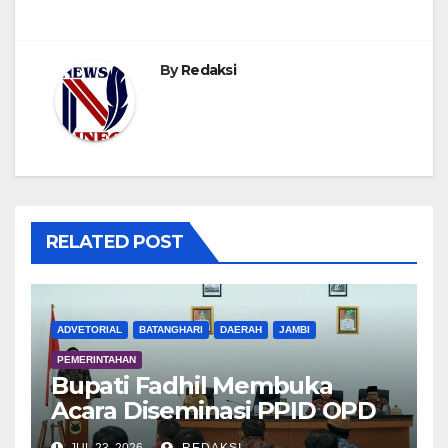
By
Redaksi
RELATED POST
ADVETORIAL
BATANGHARI
DAERAH
JAMBI
PEMERINTAHAN
Bupati Fadhil Membuka
Acara Diseminasi PPID OPD
Dalam Rangka E-Monev