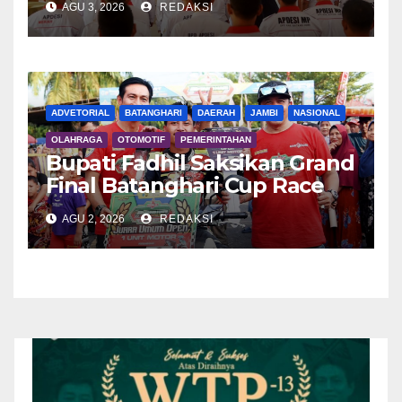
AGU 3, 2026
REDAKSI
ADVETORIAL
BATANGHARI
DAERAH
JAMBI
NASIONAL
OLAHRAGA
OTOMOTIF
PEMERINTAHAN
Bupati Fadhil Saksikan Grand
Final Batanghari Cup Race
2026
AGU 2, 2026
REDAKSI