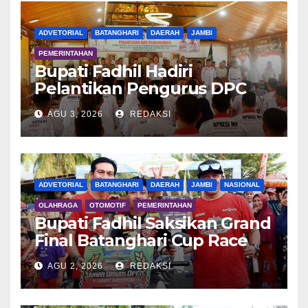
ADVETORIAL
BATANGHARI
DAERAH
JAMBI
PEMERINTAHAN
Bupati Fadhil Hadiri
Pelantikan Pengurus DPC
APDESI MP
AGU 3, 2026
REDAKSI
ADVETORIAL
BATANGHARI
DAERAH
JAMBI
NASIONAL
OLAHRAGA
OTOMOTIF
PEMERINTAHAN
Bupati Fadhil Saksikan Grand
Final Batanghari Cup Race
2026
AGU 2, 2026
REDAKSI