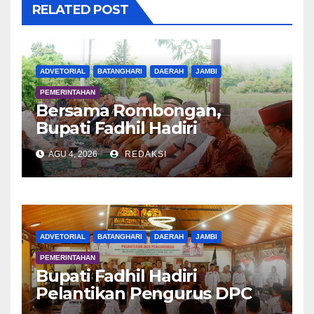
RELATED POST
ADVETORIAL
BATANGHARI
DAERAH
JAMBI
PEMERINTAHAN
Bersama Rombongan,
Bupati Fadhil Hadiri
Syukuran Tanam Padi di
AGU 4, 2026
REDAKSI
Terusan
ADVETORIAL
BATANGHARI
DAERAH
JAMBI
PEMERINTAHAN
Bupati Fadhil Hadiri
Pelantikan Pengurus DPC
APDESI MP