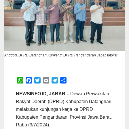
Anggota DPRD Batanghari Kunker di DPRD Pangandaran Jabar, foto/ist
W
F
T
E
T
S
h
a
w
m
e
h
a
c
i
a
l
a
NEWSINFO.ID, JABAR –
Dewan Perwakilan
t
e
t
i
e
r
Rakyat Daerah (DPRD) Kabupaten Batanghari
s
b
t
l
g
e
melakukan kunjungan kerja ke DPRD
A
o
e
r
Kabupaten Pengandaran, Provinsi Jawa Barat,
p
o
r
a
p
k
m
Rabu (3/7/2024).