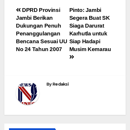
Navigasi
DPRD Provinsi
Pinto: Jambi
Jambi Berikan
Segera Buat SK
pos
Dukungan Penuh
Siaga Darurat
Penanggulangan
Karhutla untuk
Bencana Sesuai UU
Siap Hadapi
No 24 Tahun 2007
Musim Kemarau
By
Redaksi