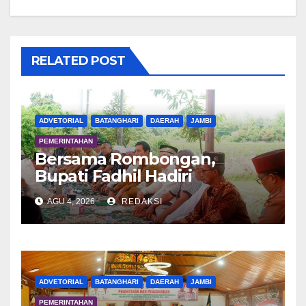
RELATED POST
ADVETORIAL
BATANGHARI
DAERAH
JAMBI
PEMERINTAHAN
Bersama Rombongan,
Bupati Fadhil Hadiri
Syukuran Tanam Padi di
AGU 4, 2026
REDAKSI
Terusan
ADVETORIAL
BATANGHARI
DAERAH
JAMBI
PEMERINTAHAN