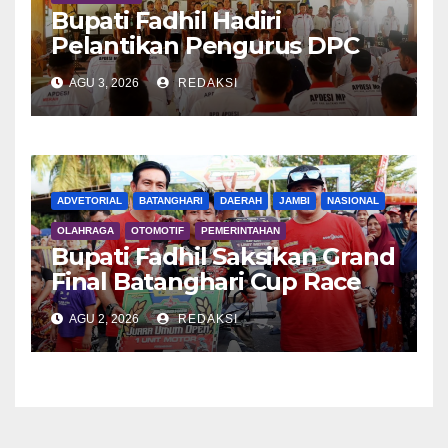
Bupati Fadhil Hadiri
Pelantikan Pengurus DPC
APDESI MP
AGU 3, 2026
REDAKSI
ADVETORIAL
BATANGHARI
DAERAH
JAMBI
NASIONAL
OLAHRAGA
OTOMOTIF
PEMERINTAHAN
Bupati Fadhil Saksikan Grand
Final Batanghari Cup Race
2026
AGU 2, 2026
REDAKSI