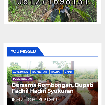
YOU MISSED
ADVETORIAL
BATANGHARI
DAERAH
JAMBI
PEMERINTAHAN
Bersama Rombongan, Bupati
Fadhil Hadiri Syukuran
Tanam Padi di Terusan
AGU 4, 2026
REDAKSI