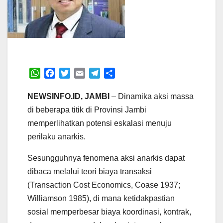
W
F
T
E
T
S
h
a
w
m
e
h
a
c
i
a
l
a
NEWSINFO.ID, JAMBI
– Dinamika aksi massa
t
e
t
i
e
r
di beberapa titik di Provinsi Jambi
s
b
t
l
g
e
memperlihatkan potensi eskalasi menuju
A
o
e
r
perilaku anarkis.
p
o
r
a
p
k
m
Sesungguhnya fenomena aksi anarkis dapat
dibaca melalui teori biaya transaksi
(Transaction Cost Economics, Coase 1937;
Williamson 1985), di mana ketidakpastian
sosial memperbesar biaya koordinasi, kontrak,