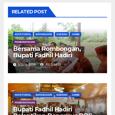
RELATED POST
ADVETORIAL
BATANGHARI
DAERAH
JAMBI
PEMERINTAHAN
Bersama Rombongan,
Bupati Fadhil Hadiri
Syukuran Tanam Padi di
AGU 4, 2026
REDAKSI
Terusan
ADVETORIAL
BATANGHARI
DAERAH
JAMBI
PEMERINTAHAN
Bupati Fadhil Hadiri