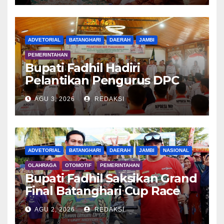
ADVETORIAL
BATANGHARI
DAERAH
JAMBI
PEMERINTAHAN
Bupati Fadhil Hadiri
Pelantikan Pengurus DPC
APDESI MP
AGU 3, 2026
REDAKSI
ADVETORIAL
BATANGHARI
DAERAH
JAMBI
NASIONAL
OLAHRAGA
OTOMOTIF
PEMERINTAHAN
Bupati Fadhil Saksikan Grand
Final Batanghari Cup Race
2026
AGU 2, 2026
REDAKSI