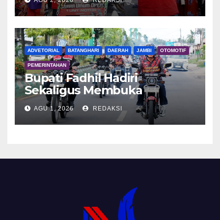
ADVETORIAL
BATANGHARI
DAERAH
JAMBI
OTOMOTIF
PEMERINTAHAN
Bupati Fadhil Hadiri
Sekaligus Membuka
Kegiatan Batanghari King
AGU 1, 2026
REDAKSI
Club