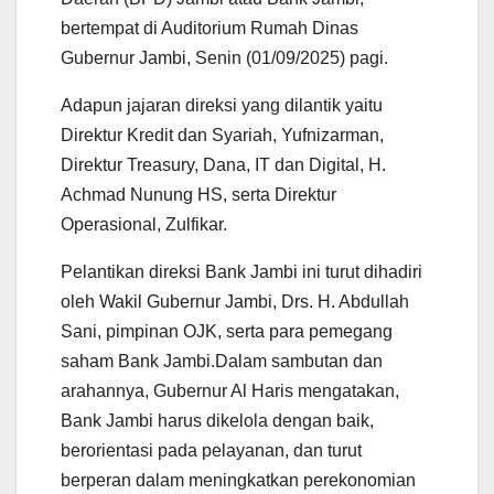
p
o
r
a
p
k
m
bertempat di Auditorium Rumah Dinas
Gubernur Jambi, Senin (01/09/2025) pagi.
Adapun jajaran direksi yang dilantik yaitu
Direktur Kredit dan Syariah, Yufnizarman,
Direktur Treasury, Dana, IT dan Digital, H.
Achmad Nunung HS, serta Direktur
Operasional, Zulfikar.
Pelantikan direksi Bank Jambi ini turut dihadiri
oleh Wakil Gubernur Jambi, Drs. H. Abdullah
Sani, pimpinan OJK, serta para pemegang
saham Bank Jambi.Dalam sambutan dan
arahannya, Gubernur Al Haris mengatakan,
Bank Jambi harus dikelola dengan baik,
berorientasi pada pelayanan, dan turut
berperan dalam meningkatkan perekonomian