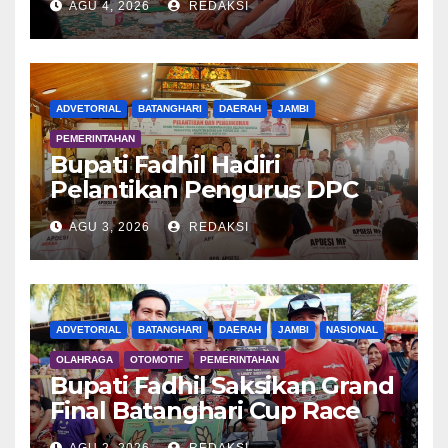
AGU 4, 2026
REDAKSI
ADVETORIAL
BATANGHARI
DAERAH
JAMBI
PEMERINTAHAN
Bupati Fadhil Hadiri
Pelantikan Pengurus DPC
APDESI MP
AGU 3, 2026
REDAKSI
ADVETORIAL
BATANGHARI
DAERAH
JAMBI
NASIONAL
OLAHRAGA
OTOMOTIF
PEMERINTAHAN
Bupati Fadhil Saksikan Grand
Final Batanghari Cup Race
2026
AGU 2, 2026
REDAKSI