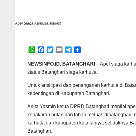
Apel Siaga Karhutla, foto/ist
W
F
T
E
T
S
h
a
w
m
e
h
a
c
i
a
l
a
NEWSINFO.ID, BATANGHARI
– Apel siaga karh
t
e
t
i
e
r
status Batanghari siaga karhutla.
s
b
t
l
g
e
A
o
e
r
Untuk ansitipasi dan penanganan karhutla di Bat
p
o
r
a
kepentingan di Kabupaten Batanghari.
p
k
m
Anita Yasmin ketua DPRD Batanghari menilai apel
kebakaran hutan dan lahan meluas dibatanghari, n
karhutla dari kabupaten kota lainya, setidaknya B
Batanghari.