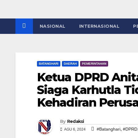
NASIONAL
INTERNASIONAL
P
BATANGHARI
DAERAH
PEMERINTAHAN
Ketua DPRD Anita
Siaga Karhutla T
Kehadiran Perus
By
Redaksi
,
#Batanghari
#DPRD
AGU 6, 2024