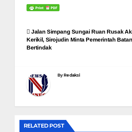
Navigasi
Jalan Simpang Sungai Ruan Rusak Ak
Kerikil, Sirojudin Minta Pemerintah Bata
pos
Bertindak
By
Redaksi
RELATED POST