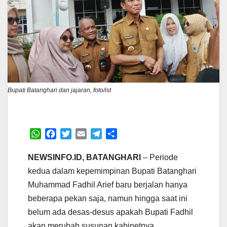
Bupati Batanghari dan jajaran, foto/ist
W
F
T
E
T
S
h
a
w
m
e
h
a
c
i
a
l
a
NEWSINFO.ID, BATANGHARI
– Periode
t
e
t
i
e
r
kedua dalam kepemimpinan Bupati Batanghari
s
b
t
l
g
e
Muhammad Fadhil Arief baru berjalan hanya
A
o
e
r
beberapa pekan saja, namun hingga saat ini
p
o
r
a
p
k
m
belum ada desas-desus apakah Bupati Fadhil
akan merubah susunan kabinetnya.