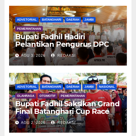
ADVETORIAL
BATANGHARI
DAERAH
JAMBI
PEMERINTAHAN
Bupati Fadhil Hadiri
Pelantikan Pengurus DPC
APDESI MP
AGU 3, 2026
REDAKSI
ADVETORIAL
BATANGHARI
DAERAH
JAMBI
NASIONAL
OLAHRAGA
OTOMOTIF
PEMERINTAHAN
Bupati Fadhil Saksikan Grand
Final Batanghari Cup Race
2026
AGU 2, 2026
REDAKSI