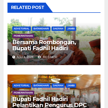
RELATED POST
ADVETORIAL
BATANGHARI
DAERAH
JAMBI
PEMERINTAHAN
Bersama Rombongan,
Bupati Fadhil Hadiri
Syukuran Tanam Padi di
AGU 4, 2026
REDAKSI
Terusan
ADVETORIAL
BATANGHARI
DAERAH
JAMBI
PEMERINTAHAN
Bupati Fadhil Hadiri
Pelantikan Pengurus DPC