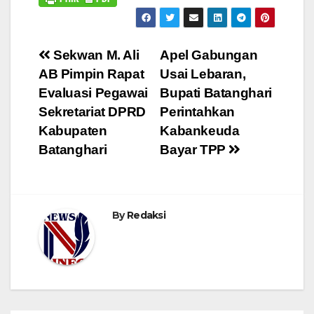
Navigasi
Sekwan M. Ali
Apel Gabungan
AB Pimpin Rapat
Usai Lebaran,
pos
Evaluasi Pegawai
Bupati Batanghari
Sekretariat DPRD
Perintahkan
Kabupaten
Kabankeuda
Batanghari
Bayar TPP
By
Redaksi