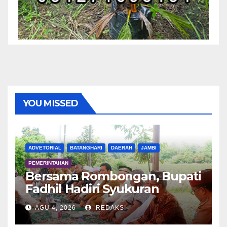
YOU MISSED
ADVETORIAL
BATANGHARI
DAERAH
JAMBI
PEMERINTAHAN
Bersama Rombongan, Bupati
Fadhil Hadiri Syukuran
Tanam Padi di Terusan
AGU 4, 2026
REDAKSI