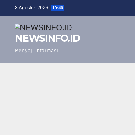
Skip
8 Agustus 2026
19:49
to
content
NEWSINFO.ID
Penyaji Informasi