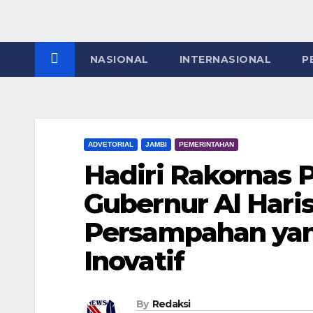
NASIONAL
INTERNASIONAL
P
ADVETORIAL
JAMBI
PEMERINTAHAN
Hadiri Rakornas 
Gubernur Al Har
Persampahan yan
Inovatif
By
Redaksi