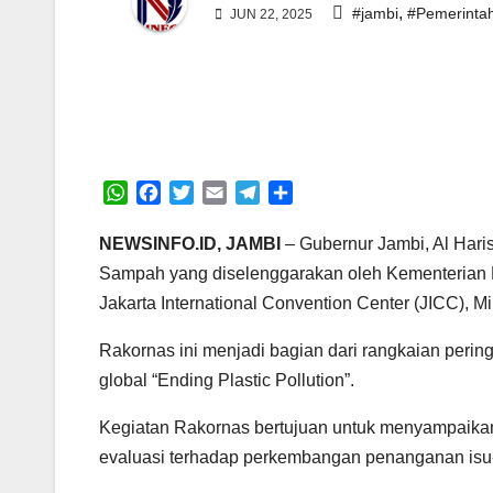
,
#jambi
#Pemerinta
JUN 22, 2025
W
F
T
E
T
S
h
a
w
m
e
h
a
c
i
a
l
a
NEWSINFO.ID, JAMBI
– Gubernur Jambi, Al Hari
t
e
t
i
e
r
Sampah yang diselenggarakan oleh Kementerian 
s
b
t
l
g
e
Jakarta International Convention Center (JICC), M
A
o
e
r
p
o
r
a
Rakornas ini menjadi bagian dari rangkaian per
p
k
m
global “Ending Plastic Pollution”.
Kegiatan Rakornas bertujuan untuk menyampaika
evaluasi terhadap perkembangan penanganan isu-