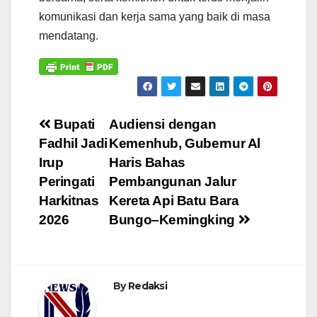
komunikasi dan kerja sama yang baik di masa
mendatang.
Navigasi
Bupati
Audiensi dengan
Fadhil Jadi
Kemenhub, Gubernur Al
pos
Irup
Haris Bahas
Peringati
Pembangunan Jalur
Harkitnas
Kereta Api Batu Bara
2026
Bungo–Kemingking
By
Redaksi