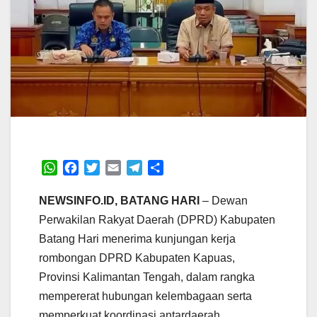
W
F
T
E
T
S
h
a
w
m
e
h
a
c
i
a
l
a
NEWSINFO.ID, BATANG HARI
– Dewan
t
e
t
i
e
r
Perwakilan Rakyat Daerah (DPRD) Kabupaten
s
b
t
l
g
e
Batang Hari menerima kunjungan kerja
A
o
e
r
rombongan DPRD Kabupaten Kapuas,
p
o
r
a
p
k
m
Provinsi Kalimantan Tengah, dalam rangka
mempererat hubungan kelembagaan serta
memperkuat koordinasi antardaerah.