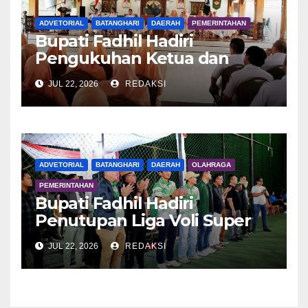
ADVETORIAL
BATANGHARI
DAERAH
PEMERINTAHAN
Bupati Fadhil Hadiri
Pengukuhan Ketua dan
Pengurus DWP Batang Hari
JUL 22, 2026
REDAKSI
2026
ADVETORIAL
BATANGHARI
DAERAH
OLAHRAGA
PEMERINTAHAN
Bupati Fadhil Hadiri
Penutupan Liga Voli Super
Tangguh 2026
JUL 22, 2026
REDAKSI