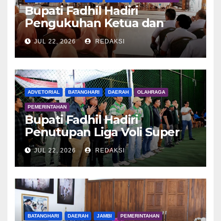
Bupati Fadhil Hadiri
Pengukuhan Ketua dan
Pengurus DWP Batang Hari
JUL 22, 2026
REDAKSI
2026
ADVETORIAL
BATANGHARI
DAERAH
OLAHRAGA
PEMERINTAHAN
Bupati Fadhil Hadiri
Penutupan Liga Voli Super
Tangguh 2026
JUL 22, 2026
REDAKSI
BATANGHARI
DAERAH
JAMBI
PEMERINTAHAN