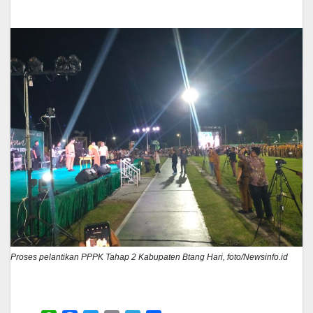
Proses pelantikan PPPK Tahap 2 Kabupaten Btang Hari, foto/Newsinfo.id