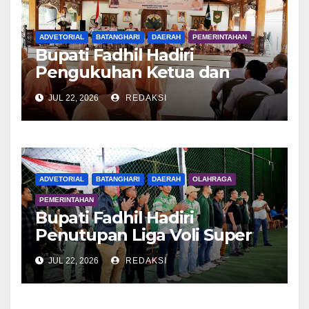
ADVETORIAL
BATANGHARI
DAERAH
PEMERINTAHAN
Bupati Fadhil Hadiri
Pengukuhan Ketua dan
Pengurus DWP Batang Hari
JUL 22, 2026
REDAKSI
2026
ADVETORIAL
BATANGHARI
DAERAH
OLAHRAGA
PEMERINTAHAN
Bupati Fadhil Hadiri
Penutupan Liga Voli Super
Tangguh 2026
JUL 22, 2026
REDAKSI