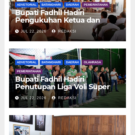
ADVETORIAL
BATANGHARI
DAERAH
PEMERINTAHAN
Bupati Fadhil Hadiri
Pengukuhan Ketua dan
Pengurus DWP Batang Hari
JUL 22, 2026
REDAKSI
2026
ADVETORIAL
BATANGHARI
DAERAH
OLAHRAGA
PEMERINTAHAN
Bupati Fadhil Hadiri
Penutupan Liga Voli Super
Tangguh 2026
JUL 22, 2026
REDAKSI