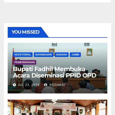
YOU MISSED
ADVETORIAL
BATANGHARI
DAERAH
JAMBI
PEMERINTAHAN
Bupati Fadhil Membuka
Acara Diseminasi PPID OPD
Dalam Rangka E-Monev
JUL 23, 2026
REDAKSI