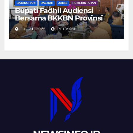
BATANGHARI
DAERAH
JAMBI
PEMERINTAHAN
Bupati Fadhil Audiensi
Bersama BKKBN Provinsi
Jambi
JUL 21, 2026
REDAKSI