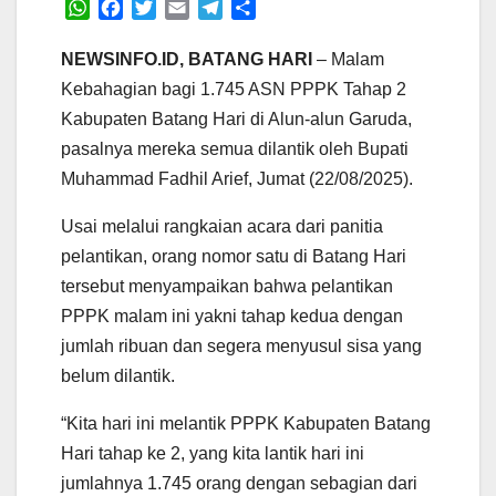
W
F
T
E
T
S
h
a
w
m
e
h
a
c
i
a
l
a
NEWSINFO.ID, BATANG HARI
– Malam
t
e
t
i
e
r
Kebahagian bagi 1.745 ASN PPPK Tahap 2
s
b
t
l
g
e
Kabupaten Batang Hari di Alun-alun Garuda,
A
o
e
r
pasalnya mereka semua dilantik oleh Bupati
p
o
r
a
p
k
m
Muhammad Fadhil Arief, Jumat (22/08/2025).
Usai melalui rangkaian acara dari panitia
pelantikan, orang nomor satu di Batang Hari
tersebut menyampaikan bahwa pelantikan
PPPK malam ini yakni tahap kedua dengan
jumlah ribuan dan segera menyusul sisa yang
belum dilantik.
“Kita hari ini melantik PPPK Kabupaten Batang
Hari tahap ke 2, yang kita lantik hari ini
jumlahnya 1.745 orang dengan sebagian dari