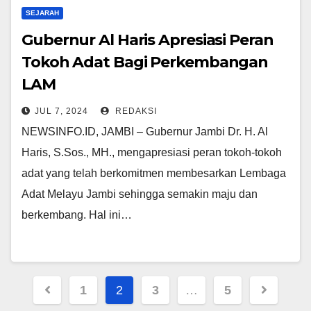
SEJARAH
Gubernur Al Haris Apresiasi Peran
Tokoh Adat Bagi Perkembangan
LAM
JUL 7, 2024
REDAKSI
NEWSINFO.ID, JAMBI – Gubernur Jambi Dr. H. Al
Haris, S.Sos., MH., mengapresiasi peran tokoh-tokoh
adat yang telah berkomitmen membesarkan Lembaga
Adat Melayu Jambi sehingga semakin maju dan
berkembang. Hal ini…
Navigasi
1
2
3
…
5