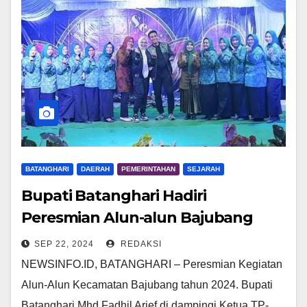
BATANGHARI
DAERAH
PEMERINTAHAN
SEJARAH
Bupati Batanghari Hadiri
Peresmian Alun-alun Bajubang
SEP 22, 2024
REDAKSI
NEWSINFO.ID, BATANGHARI – Peresmian Kegiatan
Alun-Alun Kecamatan Bajubang tahun 2024. Bupati
Batanghari Mhd Fadhil Arief di dampingi Ketua TP-