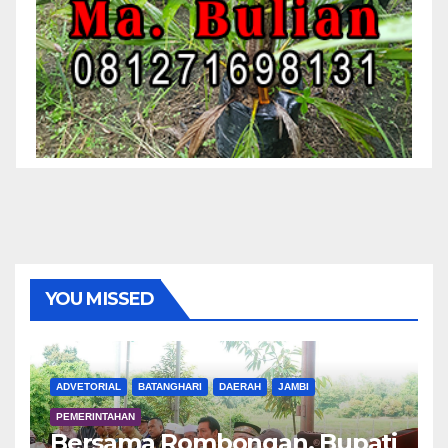
YOU MISSED
ADVETORIAL
BATANGHARI
DAERAH
JAMBI
PEMERINTAHAN
Bersama Rombongan, Bupati