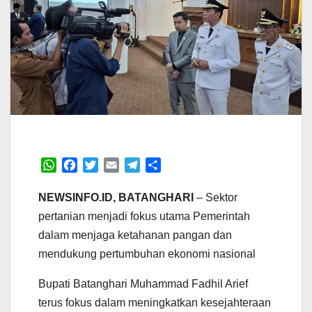
W
F
T
E
T
S
h
a
w
m
e
h
a
c
i
a
l
a
NEWSINFO.ID, BATANGHARI
– Sektor
t
e
t
i
e
r
pertanian menjadi fokus utama Pemerintah
s
b
t
l
g
e
dalam menjaga ketahanan pangan dan
A
o
e
r
mendukung pertumbuhan ekonomi nasional
p
o
r
a
p
k
m
Bupati Batanghari Muhammad Fadhil Arief
terus fokus dalam meningkatkan kesejahteraan