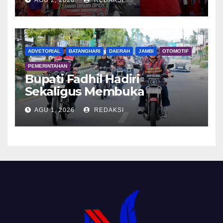
ADVETORIAL
BATANGHARI
DAERAH
JAMBI
OTOMOTIF
PEMERINTAHAN
Bupati Fadhil Hadiri
Sekaligus Membuka
Kegiatan Batanghari King
AGU 1, 2026
REDAKSI
Club