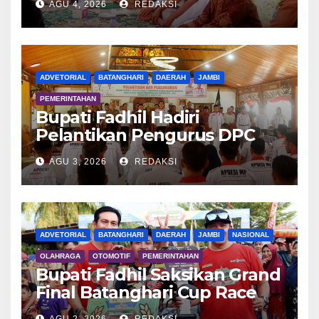
AGU 4, 2026
REDAKSI
ADVETORIAL
BATANGHARI
DAERAH
JAMBI
PEMERINTAHAN
Bupati Fadhil Hadiri
Pelantikan Pengurus DPC
APDESI MP
AGU 3, 2026
REDAKSI
ADVETORIAL
BATANGHARI
DAERAH
JAMBI
NASIONAL
OLAHRAGA
OTOMOTIF
PEMERINTAHAN
Bupati Fadhil Saksikan Grand
Final Batanghari Cup Race
2026
AGU 2, 2026
REDAKSI