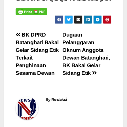
Navigasi
BK DPRD
Dugaan
Batanghari Bakal
Pelanggaran
pos
Gelar Sidang Etik
Oknum Anggota
Terkait
Dewan Batanghari,
Penghinaan
BK Bakal Gelar
Sesama Dewan
Sidang Etik
By
Redaksi