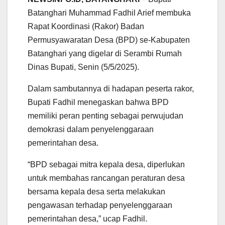
t
e
t
i
e
r
Batanghari Muhammad Fadhil Arief membuka
s
b
t
l
g
e
Rapat Koordinasi (Rakor) Badan
A
o
e
r
Permusyawaratan Desa (BPD) se-Kabupaten
p
o
r
a
p
k
m
Batanghari yang digelar di Serambi Rumah
Dinas Bupati, Senin (5/5/2025).
Dalam sambutannya di hadapan peserta rakor,
Bupati Fadhil menegaskan bahwa BPD
memiliki peran penting sebagai perwujudan
demokrasi dalam penyelenggaraan
pemerintahan desa.
“BPD sebagai mitra kepala desa, diperlukan
untuk membahas rancangan peraturan desa
bersama kepala desa serta melakukan
pengawasan terhadap penyelenggaraan
pemerintahan desa,” ucap Fadhil.