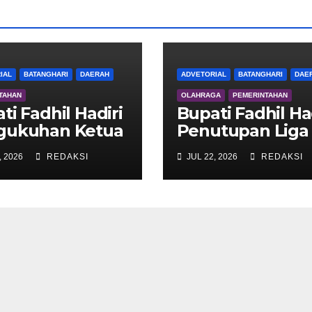
IAL
BATANGHARI
DAERAH
ADVETORIAL
BATANGHARI
DAE
TAHAN
OLAHRAGA
PEMERINTAHAN
ti Fadhil Hadiri
Bupati Fadhil Ha
gukuhan Ketua
Penutupan Liga
 Pengurus DWP
Voli Super Tang
, 2026
REDAKSI
JUL 22, 2026
REDAKSI
ng Hari 2026
2026