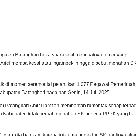
upaten Batanghari buka suara soal mencuatnya rumor yang
rief merasa kesal atau ‘ngambek’ hingga disebut menahan S
itik di momen seremonial pelantikan 1.077 Pegawai Pemerintah
bupaten Batanghari pada hari Senin, 14 Juli 2025.
nfo) Batanghari Amir Hamzah membantah rumor tak sedap terha
ah Kabupaten tidak pernah menahan SK peserta PPPK yang ba
K tetap kita bagikan, karena ini cuma prosedur. SK nantinya aka