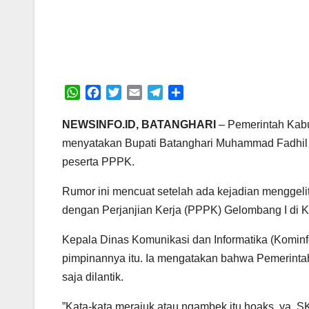
W
F
T
E
T
S
h
a
w
m
e
h
a
c
i
a
l
a
NEWSINFO.ID, BATANGHARI
– Pemerintah Kab
t
e
t
i
e
r
menyatakan Bupati Batanghari Muhammad Fadhil A
s
b
t
l
g
e
peserta PPPK.
A
o
e
r
p
o
r
a
‎Rumor ini mencuat setelah ada kejadian menggel
p
k
m
dengan Perjanjian Kerja (PPPK) Gelombang I di Ka
‎Kepala Dinas Komunikasi dan Informatika (Komi
pimpinannya itu. Ia mengatakan bahwa Pemerint
saja dilantik.
‎”Kata-kata merajuk atau ngambek itu hoaks, ya. S