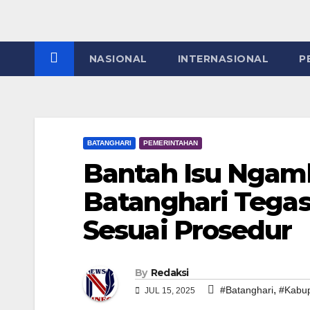
NASIONAL
INTERNASIONAL
P
BATANGHARI
PEMERINTAHAN
Bantah Isu Ngam
Batanghari Tega
Sesuai Prosedur
By
Redaksi
,
#Batanghari
#Kabu
JUL 15, 2025