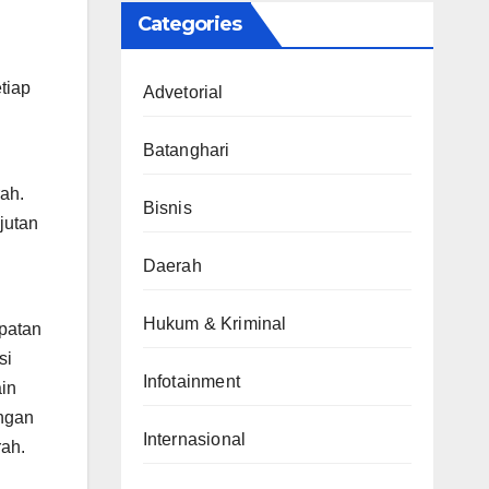
Categories
tiap
Advetorial
Batanghari
ah.
Bisnis
jutan
Daerah
Hukum & Kriminal
patan
si
Infotainment
ain
ngan
Internasional
rah.