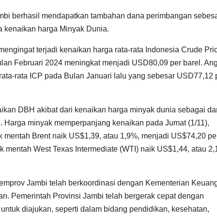
ambi berhasil mendapatkan tambahan dana perimbangan sebesa
ya kenaikan harga Minyak Dunia.
mengingat terjadi kenaikan harga rata-rata Indonesia Crude Pri
ulan Februari 2024 meningkat menjadi USD80,09 per barel. An
a rata-rata ICP pada Bulan Januari lalu yang sebesar USD77,12 
enaikan DBH akibat dari kenaikan harga minyak dunia sebagai d
h. Harga minyak memperpanjang kenaikan pada Jumat (1/11),
ak mentah Brent naik US$1,39, atau 1,9%, menjadi US$74,20 pe
ak mentah West Texas Intermediate (WTI) naik US$1,44, atau 2,
emprov Jambi telah berkoordinasi dengan Kementerian Keuan
n. Pemerintah Provinsi Jambi telah bergerak cepat dengan
ntuk diajukan, seperti dalam bidang pendidikan, kesehatan,