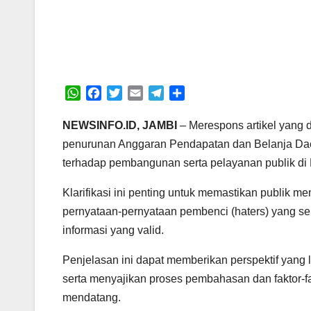
W
F
T
E
T
S
h
a
w
m
e
h
a
c
i
a
l
a
NEWSINFO.ID, JAMBI
– Merespons artikel yang 
t
e
t
i
e
r
penurunan Anggaran Pendapatan dan Belanja Dae
s
b
t
l
g
e
terhadap pembangunan serta pelayanan publik di 
A
o
e
r
p
o
r
a
Klarifikasi ini penting untuk memastikan publik m
p
k
m
pernyataan-pernyataan pembenci (haters) yang s
informasi yang valid.
Penjelasan ini dapat memberikan perspektif yang
serta menyajikan proses pembahasan dan faktor-
mendatang.