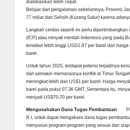
dialokasikan lebih cepat.
Belajar dari pengalaman sebelumnya, Provinsi J
77 miliar dari Selisih (Kurang Salur) karena adan
Langkah cerdas seperti ini perlu dipertimbangkan 
(ICP) atau minyak mentah Indonesia yang pada B
tersebut lebih tinggi USD2,97 per barel dari harg
barel.
Untuk tahun 2025, terdapat potensi terjadinya k
dari semakin memanasnya konflik di Timur Tenga
meningkat lebih dari US$1 per barel. Harga miny
barel pada pukul 07.36 GMT. Sementara itu, miny
menjadi US$70,70 per barel.
Mengusahakan Dana Tugas Pembantuan
P
R.I, untuk dapat mengakses dana tugas pembantua
menyusun program-program yang sesuai dan siap u