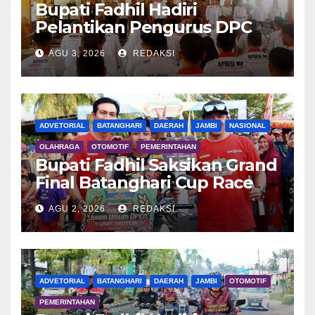
Bupati Fadhil Hadiri
Pelantikan Pengurus DPC
APDESI MP
AGU 3, 2026
REDAKSI
ADVETORIAL
BATANGHARI
DAERAH
JAMBI
NASIONAL
OLAHRAGA
OTOMOTIF
PEMERINTAHAN
Bupati Fadhil Saksikan Grand
Final Batanghari Cup Race
2026
AGU 2, 2026
REDAKSI
ADVETORIAL
BATANGHARI
DAERAH
JAMBI
OTOMOTIF
PEMERINTAHAN