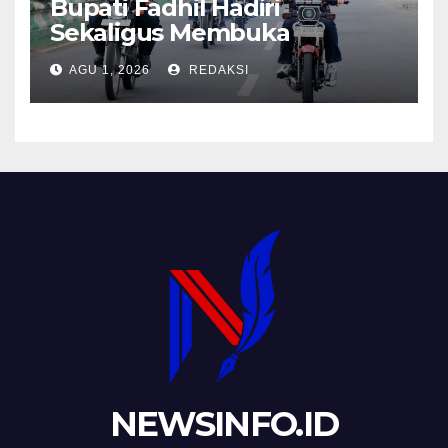
Bupati Fadhil Hadiri
Sekaligus Membuka
Kegiatan Batanghari King
AGU 1, 2026
REDAKSI
Club
NEWSINFO.ID