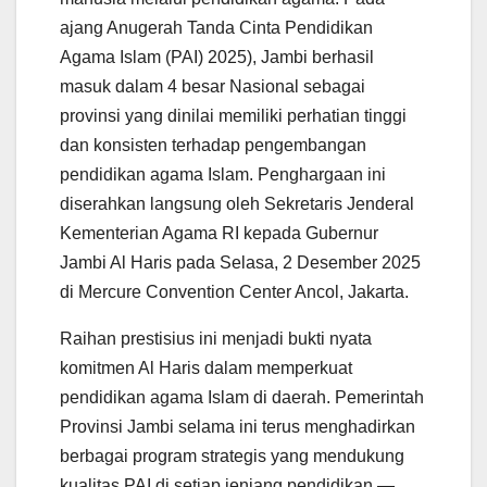
p
o
r
a
p
k
m
ajang Anugerah Tanda Cinta Pendidikan
Agama Islam (PAI) 2025), Jambi berhasil
masuk dalam 4 besar Nasional sebagai
provinsi yang dinilai memiliki perhatian tinggi
dan konsisten terhadap pengembangan
pendidikan agama Islam. Penghargaan ini
diserahkan langsung oleh Sekretaris Jenderal
Kementerian Agama RI kepada Gubernur
Jambi Al Haris pada Selasa, 2 Desember 2025
di Mercure Convention Center Ancol, Jakarta.
Raihan prestisius ini menjadi bukti nyata
komitmen Al Haris dalam memperkuat
pendidikan agama Islam di daerah. Pemerintah
Provinsi Jambi selama ini terus menghadirkan
berbagai program strategis yang mendukung
kualitas PAI di setiap jenjang pendidikan —