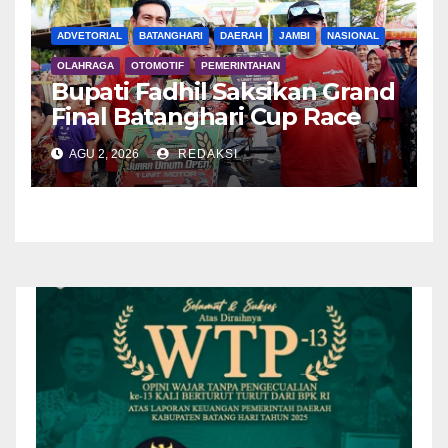
ADVETORIAL
BATANGHARI
DAERAH
JAMBI
NASIONAL
OLAHRAGA
OTOMOTIF
PEMERINTAHAN
Bupati Fadhil Saksikan Grand
Final Batanghari Cup Race
2026
AGU 2, 2026
REDAKSI