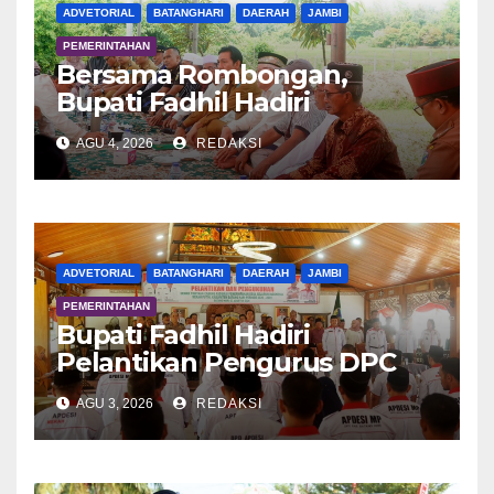
ADVETORIAL
BATANGHARI
DAERAH
JAMBI
PEMERINTAHAN
Bersama Rombongan,
Bupati Fadhil Hadiri
Syukuran Tanam Padi di
AGU 4, 2026
REDAKSI
Terusan
ADVETORIAL
BATANGHARI
DAERAH
JAMBI
PEMERINTAHAN
Bupati Fadhil Hadiri
Pelantikan Pengurus DPC
APDESI MP
AGU 3, 2026
REDAKSI