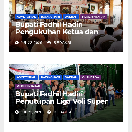
ADVETORIAL
BATANGHARI
DAERAH
PEMERINTAHAN
Bupati Fadhil Hadiri
Pengukuhan Ketua dan
Pengurus DWP Batang Hari
JUL 22, 2026
REDAKSI
2026
ADVETORIAL
BATANGHARI
DAERAH
OLAHRAGA
PEMERINTAHAN
Bupati Fadhil Hadiri
Penutupan Liga Voli Super
Tangguh 2026
JUL 22, 2026
REDAKSI