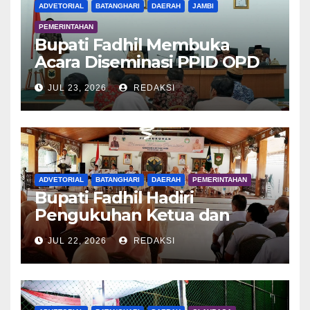
ADVETORIAL
BATANGHARI
DAERAH
JAMBI
PEMERINTAHAN
Bupati Fadhil Membuka
Acara Diseminasi PPID OPD
Dalam Rangka E-Monev
JUL 23, 2026
REDAKSI
ADVETORIAL
BATANGHARI
DAERAH
PEMERINTAHAN
Bupati Fadhil Hadiri
Pengukuhan Ketua dan
Pengurus DWP Batang Hari
JUL 22, 2026
REDAKSI
2026