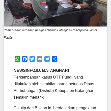
Pemeriksaan terhadap petugas Dishub Batanghari di Mapolda Jambi,
Foto/ist
W
F
T
E
T
S
h
a
w
m
e
h
a
c
i
a
l
a
NEWSINFO.ID, BATANGHARI
–
t
e
t
i
e
r
Perkembangan kasus OTT Pungli yang
s
b
t
l
g
e
dilakukan oleh sembilan orang petugas Dinas
A
o
e
r
Perhubungan (Dishub) Kabupaten Batanghari
p
o
r
a
p
k
m
semakin menarik.
Dikutip dari Bukian.id, berdasarkan pengakuan