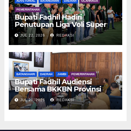
ADVETORIAL
BATANGHARI
DAERAH
OLAHRAGA
PEMERINTAHAN
Bupati Fadhil Hadiri
Penutupan Liga Voli Super
Tangguh 2026
JUL 22, 2026
REDAKSI
BATANGHARI
DAERAH
JAMBI
PEMERINTAHAN
Bupati Fadhil Audiensi
Bersama BKKBN Provinsi
Jambi
JUL 21, 2026
REDAKSI