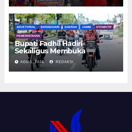
ADVETORIAL
BATANGHARI
DAERAH
JAMBI
OTOMOTIF
PEMERINTAHAN
Bupati Fadhil Hadiri
Sekaligus Membuka
Kegiatan Batanghari King
AGU 1, 2026
REDAKSI
Club