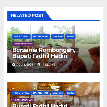
RELATED POST
ADVETORIAL
BATANGHARI
DAERAH
JAMBI
PEMERINTAHAN
Bersama Rombongan,
Bupati Fadhil Hadiri
Syukuran Tanam Padi di
AGU 4, 2026
REDAKSI
Terusan
ADVETORIAL
BATANGHARI
DAERAH
JAMBI
PEMERINTAHAN
Bupati Fadhil Hadiri