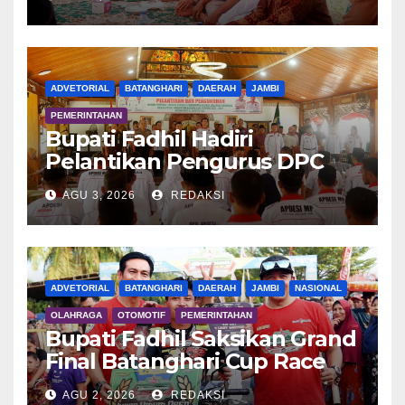
ADVETORIAL
BATANGHARI
DAERAH
JAMBI
PEMERINTAHAN
Bupati Fadhil Hadiri
Pelantikan Pengurus DPC
APDESI MP
AGU 3, 2026
REDAKSI
ADVETORIAL
BATANGHARI
DAERAH
JAMBI
NASIONAL
OLAHRAGA
OTOMOTIF
PEMERINTAHAN
Bupati Fadhil Saksikan Grand
Final Batanghari Cup Race
2026
AGU 2, 2026
REDAKSI