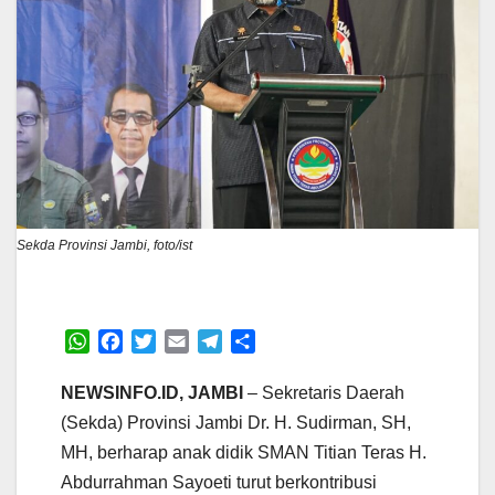
Sekda Provinsi Jambi, foto/ist
W
F
T
E
T
S
h
a
w
m
e
h
a
c
i
a
l
a
NEWSINFO.ID, JAMBI
– Sekretaris Daerah
t
e
t
i
e
r
(Sekda) Provinsi Jambi Dr. H. Sudirman, SH,
s
b
t
l
g
e
MH, berharap anak didik SMAN Titian Teras H.
A
o
e
r
Abdurrahman Sayoeti turut berkontribusi
p
o
r
a