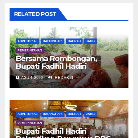
RELATED POST
ADVETORIAL
BATANGHARI
DAERAH
JAMBI
PEMERINTAHAN
Bersama Rombongan,
Bupati Fadhil Hadiri
Syukuran Tanam Padi di
AGU 4, 2026
REDAKSI
Terusan
ADVETORIAL
BATANGHARI
DAERAH
JAMBI
PEMERINTAHAN
Bupati Fadhil Hadiri