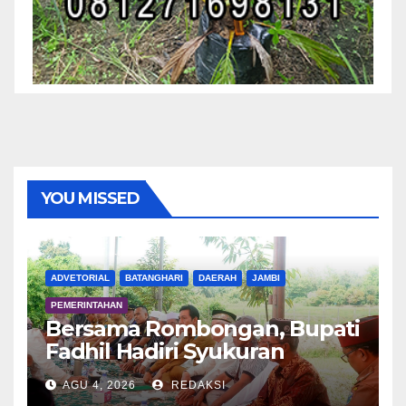
YOU MISSED
ADVETORIAL
BATANGHARI
DAERAH
JAMBI
PEMERINTAHAN
Bersama Rombongan, Bupati
Fadhil Hadiri Syukuran
Tanam Padi di Terusan
AGU 4, 2026
REDAKSI