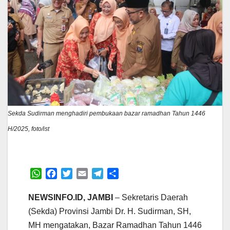
Sekda Sudirman menghadiri pembukaan bazar ramadhan Tahun 1446
H/2025, foto/ist
W
F
T
E
T
S
h
a
w
m
e
h
a
c
i
a
l
a
NEWSINFO.ID, JAMBI
– Sekretaris Daerah
t
e
t
i
e
r
(Sekda) Provinsi Jambi Dr. H. Sudirman, SH,
s
b
t
l
g
e
MH mengatakan, Bazar Ramadhan Tahun 1446
A
o
e
r