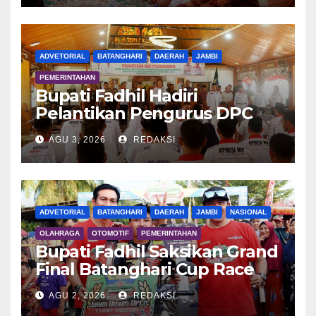
ADVETORIAL
BATANGHARI
DAERAH
JAMBI
PEMERINTAHAN
Bupati Fadhil Hadiri
Pelantikan Pengurus DPC
APDESI MP
AGU 3, 2026
REDAKSI
ADVETORIAL
BATANGHARI
DAERAH
JAMBI
NASIONAL
OLAHRAGA
OTOMOTIF
PEMERINTAHAN
Bupati Fadhil Saksikan Grand
Final Batanghari Cup Race
2026
AGU 2, 2026
REDAKSI