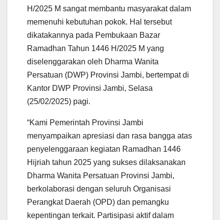
H/2025 M sangat membantu masyarakat dalam
p
o
r
a
p
k
m
memenuhi kebutuhan pokok. Hal tersebut
dikatakannya pada Pembukaan Bazar
Ramadhan Tahun 1446 H/2025 M yang
diselenggarakan oleh Dharma Wanita
Persatuan (DWP) Provinsi Jambi, bertempat di
Kantor DWP Provinsi Jambi, Selasa
(25/02/2025) pagi.
“Kami Pemerintah Provinsi Jambi
menyampaikan apresiasi dan rasa bangga atas
penyelenggaraan kegiatan Ramadhan 1446
Hijriah tahun 2025 yang sukses dilaksanakan
Dharma Wanita Persatuan Provinsi Jambi,
berkolaborasi dengan seluruh Organisasi
Perangkat Daerah (OPD) dan pemangku
kepentingan terkait. Partisipasi aktif dalam