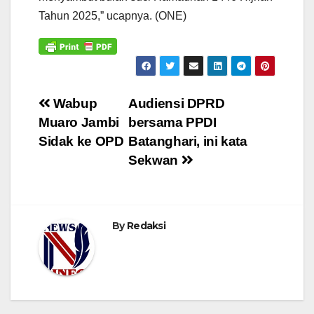
Tahun 2025,” ucapnya. (ONE)
Navigasi
Wabup
Audiensi DPRD
Muaro Jambi
bersama PPDI
pos
Sidak ke OPD
Batanghari, ini kata
Sekwan
By
Redaksi