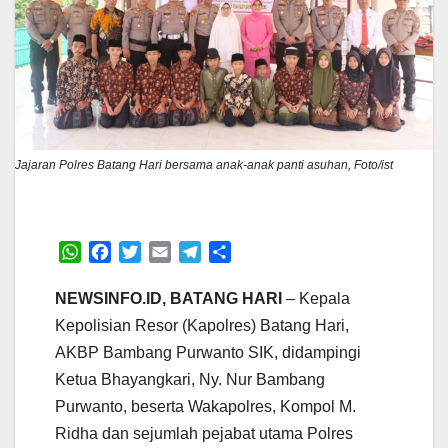
Jajaran Polres Batang Hari bersama anak-anak panti asuhan, Foto/ist
W
F
T
E
T
S
h
a
w
m
e
h
a
c
i
a
l
a
NEWSINFO.ID, BATANG HARI
– Kepala
t
e
t
i
e
r
Kepolisian Resor (Kapolres) Batang Hari,
s
b
t
l
g
e
AKBP Bambang Purwanto SIK, didampingi
A
o
e
r
Ketua Bhayangkari, Ny. Nur Bambang
p
o
r
a
p
k
m
Purwanto, beserta Wakapolres, Kompol M.
Ridha dan sejumlah pejabat utama Polres