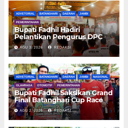
ADVETORIAL
BATANGHARI
DAERAH
JAMBI
PEMERINTAHAN
Bupati Fadhil Hadiri
Pelantikan Pengurus DPC
APDESI MP
AGU 3, 2026
REDAKSI
ADVETORIAL
BATANGHARI
DAERAH
JAMBI
NASIONAL
OLAHRAGA
OTOMOTIF
PEMERINTAHAN
Bupati Fadhil Saksikan Grand
Final Batanghari Cup Race
2026
AGU 2, 2026
REDAKSI