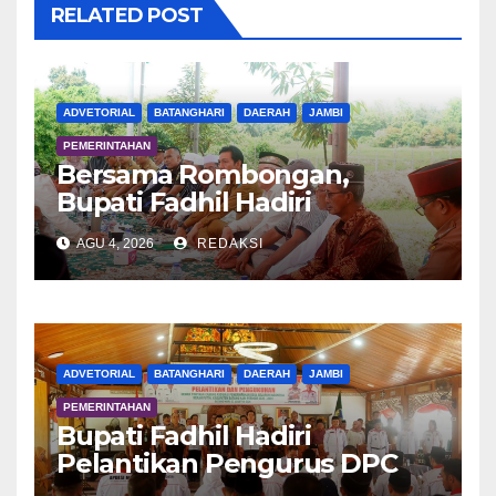
RELATED POST
ADVETORIAL
BATANGHARI
DAERAH
JAMBI
PEMERINTAHAN
Bersama Rombongan,
Bupati Fadhil Hadiri
Syukuran Tanam Padi di
AGU 4, 2026
REDAKSI
Terusan
ADVETORIAL
BATANGHARI
DAERAH
JAMBI
PEMERINTAHAN
Bupati Fadhil Hadiri
Pelantikan Pengurus DPC
APDESI MP