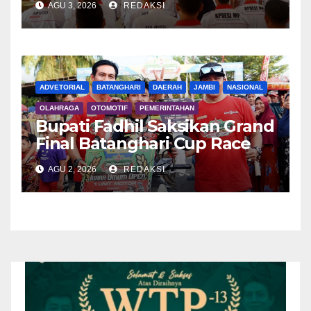
AGU 3, 2026
REDAKSI
ADVETORIAL
BATANGHARI
DAERAH
JAMBI
NASIONAL
OLAHRAGA
OTOMOTIF
PEMERINTAHAN
Bupati Fadhil Saksikan Grand
Final Batanghari Cup Race
2026
AGU 2, 2026
REDAKSI