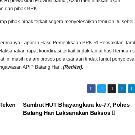
PK RI perwakilan Provinsi Jambi, Azan menjelaskan akan
n dari pihak BPK.
erharap pihak-pihak terkait segera menyelesaikan temuan itu sebe
terimanya Laporan Hasil Pemeriksaan BPK RI Perwakilan Jam
ksanakan rapat koordinasi terkait tindak lanjut hasil temuan 
t ini masih dalam proses pelaksanaan tindak lanjut penyelesa
engawasan APIP Batang Hari.
(Red/ist).
 Teken
Sambut HUT Bhayangkara ke-77, Polres
Batang Hari Laksanakan Baksos