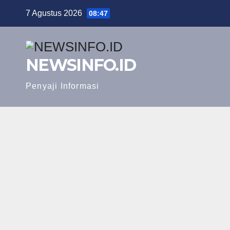
Skip
7 Agustus 2026
08:47
to
content
NEWSINFO.ID
Penyaji Informasi