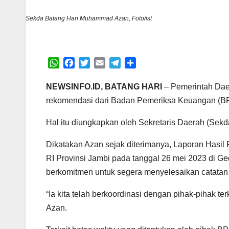
Sekda Batang Hari Muhammad Azan, Foto/ist
W
F
T
E
T
S
h
a
w
m
e
h
a
c
i
a
l
a
NEWSINFO.ID, BATANG HARI
– Pemerintah Dae
t
e
t
i
e
r
rekomendasi dari Badan Pemeriksa Keuangan (BPK
s
b
t
l
g
e
A
o
e
r
Hal itu diungkapkan oleh Sekretaris Daerah (Se
p
o
r
a
p
k
m
Dikatakan Azan sejak diterimanya, Laporan Hasi
RI Provinsi Jambi pada tanggal 26 mei 2023 di 
berkomitmen untuk segera menyelesaikan catatan 
“Ia kita telah berkoordinasi dengan pihak-pihak te
Azan.