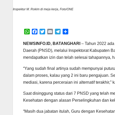
Inspektur M. Rokim di meja kerja, Foto/ONE
W
F
T
E
T
S
h
a
w
m
e
h
a
c
i
a
l
a
NEWSINFO.ID, BATANGHARI
– Tahun 2022 ada 
t
e
t
i
e
r
Daerah (PNSD), melalui Inspektorat Kabupaten Ba
s
b
t
l
g
e
mendapatkan izin dan telah selesai tahapannya, ha
A
o
e
r
p
o
r
a
“Yang sudah final artinya sudah mempunyai putusan 
p
k
m
dalam proses, kalau yang 2 ini baru pengajuan.
mediasi, karena perceraian ini alternatif terakhir,
Saat disinggung status dari 7 PNSD yang telah m
Kesehatan dengan alasan Perselingkuhan dan ke
“Masih dua jabatan itulah, Guru dengan Kesehatan