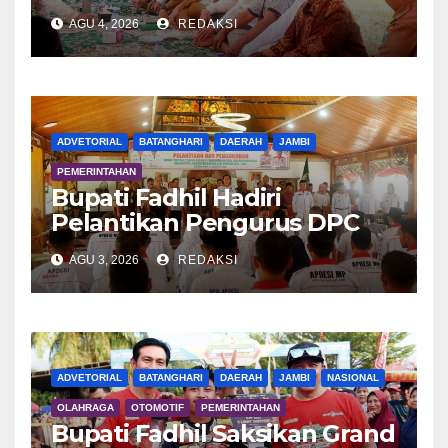
Syukuran Tanam Padi di
AGU 4, 2026
REDAKSI
Terusan
ADVETORIAL
BATANGHARI
DAERAH
JAMBI
PEMERINTAHAN
Bupati Fadhil Hadiri
Pelantikan Pengurus DPC
APDESI MP
AGU 3, 2026
REDAKSI
ADVETORIAL
BATANGHARI
DAERAH
JAMBI
NASIONAL
OLAHRAGA
OTOMOTIF
PEMERINTAHAN
Bupati Fadhil Saksikan Grand