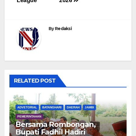
League
2026
By
Redaksi
RELATED POST
ADVETORIAL
BATANGHARI
DAERAH
JAMBI
PEMERINTAHAN
Bersama Rombongan,
Bupati Fadhil Hadiri