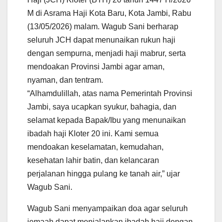
p
o
r
a
p
k
m
M di Asrama Haji Kota Baru, Kota Jambi, Rabu
(13/05/2026) malam. Wagub Sani berharap
seluruh JCH dapat menunaikan rukun haji
dengan sempurna, menjadi haji mabrur, serta
mendoakan Provinsi Jambi agar aman,
nyaman, dan tentram.
“Alhamdulillah, atas nama Pemerintah Provinsi
Jambi, saya ucapkan syukur, bahagia, dan
selamat kepada Bapak/Ibu yang menunaikan
ibadah haji Kloter 20 ini. Kami semua
mendoakan keselamatan, kemudahan,
kesehatan lahir batin, dan kelancaran
perjalanan hingga pulang ke tanah air,” ujar
Wagub Sani.
Wagub Sani menyampaikan doa agar seluruh
jemaah dapat menjalankan ibadah haji dengan