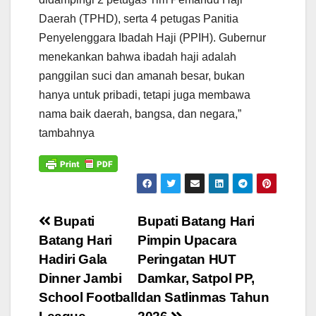
Daerah (TPHD), serta 4 petugas Panitia
Penyelenggara Ibadah Haji (PPIH). Gubernur
menekankan bahwa ibadah haji adalah
panggilan suci dan amanah besar, bukan
hanya untuk pribadi, tetapi juga membawa
nama baik daerah, bangsa, dan negara,”
tambahnya
Navigasi
Bupati
Bupati Batang Hari
Batang Hari
Pimpin Upacara
pos
Hadiri Gala
Peringatan HUT
Dinner Jambi
Damkar, Satpol PP,
School Football
dan Satlinmas Tahun