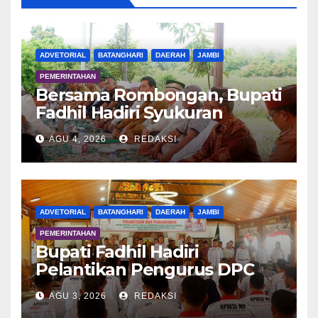
ADVETORIAL
BATANGHARI
DAERAH
JAMBI
PEMERINTAHAN
Bersama Rombongan, Bupati
Fadhil Hadiri Syukuran
Tanam Padi di Terusan
AGU 4, 2026
REDAKSI
ADVETORIAL
BATANGHARI
DAERAH
JAMBI
PEMERINTAHAN
Bupati Fadhil Hadiri
Pelantikan Pengurus DPC
APDESI MP
AGU 3, 2026
REDAKSI