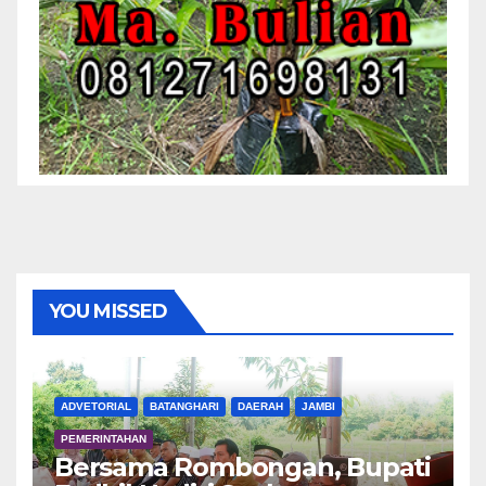
YOU MISSED
ADVETORIAL
BATANGHARI
DAERAH
JAMBI
PEMERINTAHAN
Bersama Rombongan, Bupati