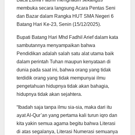
A
o
e
r
membuka secara langsung Acara Pentas Seni
p
o
r
a
p
k
m
dan Bazar dalam Rangka HUT SMA Negeri 6
Batang Hari Ke-23, Senin (15/12/2025).
Bupati Batang Hari Mhd Fadhil Arief dalam kata
sambutannya menyampaikan bahwa
Pendidikan adalah salah satu alat utama baik
dalam perintah Tuhan maupun kenyataan di
dunia pada saat ini, bahwa orang yang tidak
terdidik orang yang tidak mempunyai ilmu
pengetahuan hidupnya tidak akan bahagia,
hidupnya tidak akan sejahtera.
“Ibadah saja tanpa ilmu sia-sia, maka dari itu
ayat Al-Qur’an yang pertama kali turun iqro dan
kita yakin semua agama begitu bahwa Literasi
di atas segalanya, Literasi Numerasi semuanya