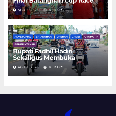
Final Batanghari Cup Race
2026
AGU 2, 2026
REDAKSI
ADVETORIAL
BATANGHARI
DAERAH
JAMBI
OTOMOTIF
PEMERINTAHAN
Bupati Fadhil Hadiri
Sekaligus Membuka
Kegiatan Batanghari King
AGU 1, 2026
REDAKSI
Club