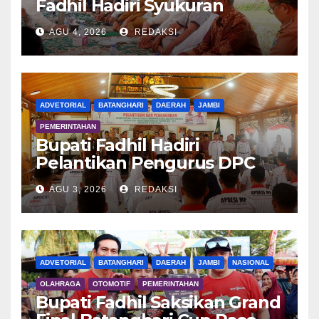
Fadhil Hadiri Syukuran
Tanam Padi di Terusan
AGU 4, 2026
REDAKSI
ADVETORIAL
BATANGHARI
DAERAH
JAMBI
PEMERINTAHAN
Bupati Fadhil Hadiri
Pelantikan Pengurus DPC
APDESI MP
AGU 3, 2026
REDAKSI
ADVETORIAL
BATANGHARI
DAERAH
JAMBI
NASIONAL
OLAHRAGA
OTOMOTIF
PEMERINTAHAN
Bupati Fadhil Saksikan Grand