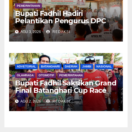
PEMERINTAHAN
Bupati Fadhil Hadiri
Pelantikan Pengurus DPC
APDESI MP
AGU 3, 2026
REDAKSI
ADVETORIAL
BATANGHARI
DAERAH
JAMBI
NASIONAL
OLAHRAGA
OTOMOTIF
PEMERINTAHAN
Bupati Fadhil Saksikan Grand
Final Batanghari Cup Race
2026
AGU 2, 2026
REDAKSI