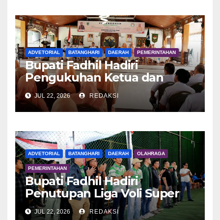
ADVETORIAL
BATANGHARI
DAERAH
PEMERINTAHAN
Bupati Fadhil Hadiri
Pengukuhan Ketua dan
Pengurus DWP Batang Hari
JUL 22, 2026
REDAKSI
2026
ADVETORIAL
BATANGHARI
DAERAH
OLAHRAGA
PEMERINTAHAN
Bupati Fadhil Hadiri
Penutupan Liga Voli Super
Tangguh 2026
JUL 22, 2026
REDAKSI