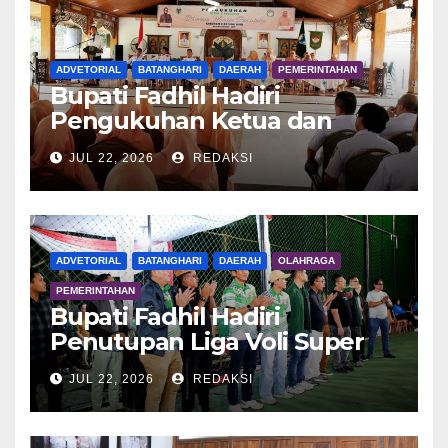
ADVETORIAL
BATANGHARI
DAERAH
PEMERINTAHAN
Bupati Fadhil Hadiri
Pengukuhan Ketua dan
Pengurus DWP Batang Hari
JUL 22, 2026
REDAKSI
2026
ADVETORIAL
BATANGHARI
DAERAH
OLAHRAGA
PEMERINTAHAN
Bupati Fadhil Hadiri
Penutupan Liga Voli Super
Tangguh 2026
JUL 22, 2026
REDAKSI