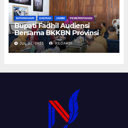
BATANGHARI
DAERAH
JAMBI
PEMERINTAHAN
Bupati Fadhil Audiensi
Bersama BKKBN Provinsi
Jambi
JUL 21, 2026
REDAKSI