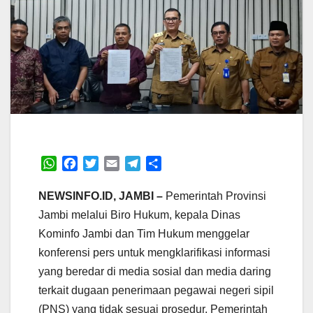
W
F
T
E
T
S
h
a
w
m
e
h
a
c
i
a
l
a
NEWSINFO.ID, JAMBI –
Pemerintah Provinsi
t
e
t
i
e
r
Jambi melalui Biro Hukum, kepala Dinas
s
b
t
l
g
e
Kominfo Jambi dan Tim Hukum menggelar
A
o
e
r
konferensi pers untuk mengklarifikasi informasi
p
o
r
a
p
k
m
yang beredar di media sosial dan media daring
terkait dugaan penerimaan pegawai negeri sipil
(PNS) yang tidak sesuai prosedur. Pemerintah