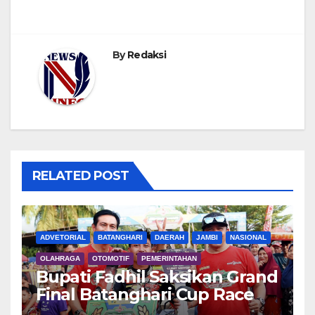
By
Redaksi
RELATED POST
ADVETORIAL
BATANGHARI
DAERAH
JAMBI
NASIONAL
OLAHRAGA
OTOMOTIF
PEMERINTAHAN
Bupati Fadhil Saksikan Grand
Final Batanghari Cup Race
2026