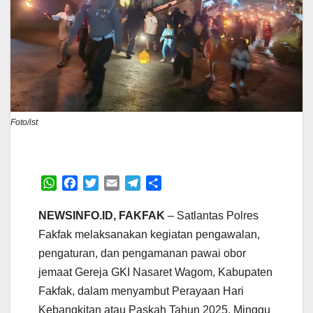
Foto/ist
W
F
T
E
T
S
h
a
w
m
e
h
a
c
i
a
l
a
NEWSINFO.ID, FAKFAK
– Satlantas Polres
t
e
t
i
e
r
Fakfak melaksanakan kegiatan pengawalan,
s
b
t
l
g
e
pengaturan, dan pengamanan pawai obor
A
o
e
r
jemaat Gereja GKI Nasaret Wagom, Kabupaten
p
o
r
a
p
k
m
Fakfak, dalam menyambut Perayaan Hari
Kebangkitan atau Paskah Tahun 2025, Minggu