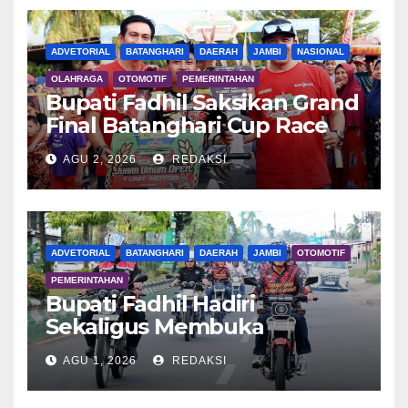
ADVETORIAL
BATANGHARI
DAERAH
JAMBI
NASIONAL
OLAHRAGA
OTOMOTIF
PEMERINTAHAN
Bupati Fadhil Saksikan Grand
Final Batanghari Cup Race
2026
AGU 2, 2026
REDAKSI
ADVETORIAL
BATANGHARI
DAERAH
JAMBI
OTOMOTIF
PEMERINTAHAN
Bupati Fadhil Hadiri
Sekaligus Membuka
Kegiatan Batanghari King
AGU 1, 2026
REDAKSI
Club