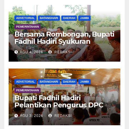
ADVETORIAL
BATANGHARI
DAERAH
JAMBI
PEMERINTAHAN
Bersama Rombongan, Bupati
Fadhil Hadiri Syukuran
Tanam Padi di Terusan
AGU 4, 2026
REDAKSI
ADVETORIAL
BATANGHARI
DAERAH
JAMBI
PEMERINTAHAN
Bupati Fadhil Hadiri
Pelantikan Pengurus DPC
APDESI MP
AGU 3, 2026
REDAKSI