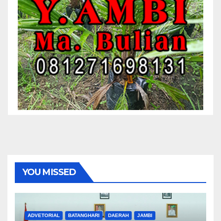
YOU MISSED
ADVETORIAL
BATANGHARI
DAERAH
JAMBI