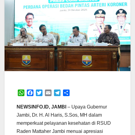
W
F
T
E
T
S
h
a
w
m
e
h
a
c
i
a
l
a
NEWSINFO.ID, JAMBI
– Upaya Gubernur
t
e
t
i
e
r
Jambi, Dr. H. Al Haris, S.Sos, MH dalam
s
b
t
l
g
e
memperkuat pelayanan kesehatan di RSUD
A
o
e
r
Raden Mattaher Jambi menuai apresiasi
p
o
r
a