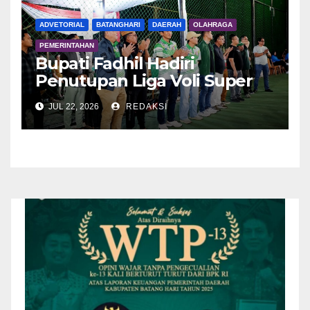
ADVETORIAL
BATANGHARI
DAERAH
OLAHRAGA
PEMERINTAHAN
Bupati Fadhil Hadiri
Penutupan Liga Voli Super
Tangguh 2026
JUL 22, 2026
REDAKSI