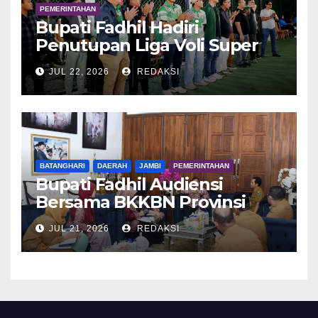
PEMERINTAHAN
Bupati Fadhil Hadiri
Penutupan Liga Voli Super
Tangguh 2026
JUL 22, 2026
REDAKSI
BATANGHARI
DAERAH
JAMBI
PEMERINTAHAN
Bupati Fadhil Audiensi
Bersama BKKBN Provinsi
Jambi
JUL 21, 2026
REDAKSI