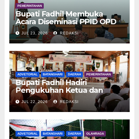
PEMERINTAHAN
Bupati Fadhil Membuka
Acara Diseminasi PPID OPD
Dalam Rangka E-Monev
JUL 23, 2026
REDAKSI
ADVETORIAL
BATANGHARI
DAERAH
PEMERINTAHAN
Bupati Fadhil Hadiri
Pengukuhan Ketua dan
Pengurus DWP Batang Hari
JUL 22, 2026
REDAKSI
2026
ADVETORIAL
BATANGHARI
DAERAH
OLAHRAGA