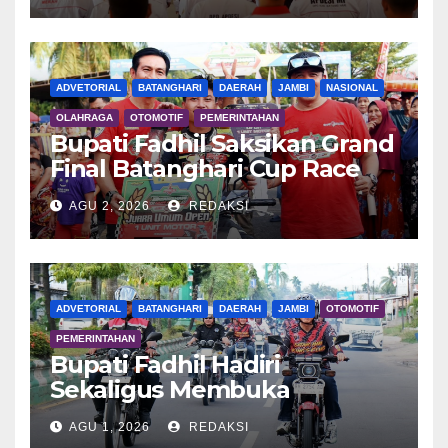
ADVETORIAL
BATANGHARI
DAERAH
JAMBI
NASIONAL
OLAHRAGA
OTOMOTIF
PEMERINTAHAN
Bupati Fadhil Saksikan Grand
Final Batanghari Cup Race
2026
AGU 2, 2026
REDAKSI
ADVETORIAL
BATANGHARI
DAERAH
JAMBI
OTOMOTIF
PEMERINTAHAN
Bupati Fadhil Hadiri
Sekaligus Membuka
Kegiatan Batanghari King
AGU 1, 2026
REDAKSI
Club