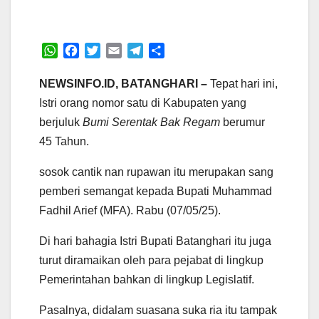
W
F
T
E
T
S
h
a
w
m
e
h
a
c
i
a
l
a
NEWSINFO.ID, BATANGHARI –
Tepat hari ini,
t
e
t
i
e
r
Istri orang nomor satu di Kabupaten yang
s
b
t
l
g
e
berjuluk
Bumi Serentak Bak Regam
berumur
A
o
e
r
45 Tahun.
p
o
r
a
p
k
m
sosok cantik nan rupawan itu merupakan sang
pemberi semangat kepada Bupati Muhammad
Fadhil Arief (MFA). Rabu (07/05/25).
Di hari bahagia Istri Bupati Batanghari itu juga
turut diramaikan oleh para pejabat di lingkup
Pemerintahan bahkan di lingkup Legislatif.
Pasalnya, didalam suasana suka ria itu tampak