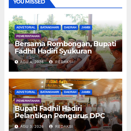
YOU MISSED
ADVETORIAL
BATANGHARI
DAERAH
JAMBI
PEMERINTAHAN
Bersama Rombongan, Bupati
Fadhil Hadiri Syukuran
Tanam Padi di Terusan
AGU 4, 2026
REDAKSI
ADVETORIAL
BATANGHARI
DAERAH
JAMBI
PEMERINTAHAN
Bupati Fadhil Hadiri
Pelantikan Pengurus DPC
APDESI MP
AGU 3, 2026
REDAKSI