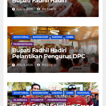
Bupati Fadhil Hadiri
Syukuran Tanam Padi di
AGU 4, 2026
REDAKSI
Terusan
ADVETORIAL
BATANGHARI
DAERAH
JAMBI
PEMERINTAHAN
Bupati Fadhil Hadiri
Pelantikan Pengurus DPC
APDESI MP
AGU 3, 2026
REDAKSI
ADVETORIAL
BATANGHARI
DAERAH
JAMBI
NASIONAL
OLAHRAGA
OTOMOTIF
PEMERINTAHAN