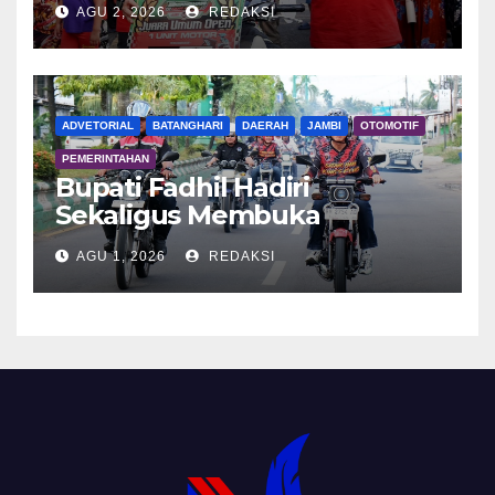
AGU 2, 2026
REDAKSI
ADVETORIAL
BATANGHARI
DAERAH
JAMBI
OTOMOTIF
PEMERINTAHAN
Bupati Fadhil Hadiri
Sekaligus Membuka
Kegiatan Batanghari King
AGU 1, 2026
REDAKSI
Club