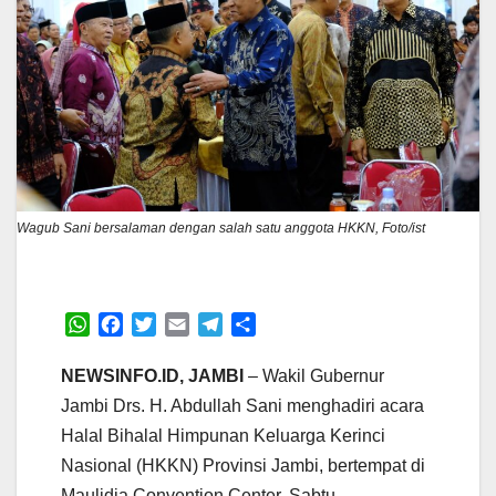
Wagub Sani bersalaman dengan salah satu anggota HKKN, Foto/ist
W
F
T
E
T
S
h
a
w
m
e
h
a
c
i
a
l
a
NEWSINFO.ID, JAMBI
– Wakil Gubernur
t
e
t
i
e
r
Jambi Drs. H. Abdullah Sani menghadiri acara
s
b
t
l
g
e
Halal Bihalal Himpunan Keluarga Kerinci
A
o
e
r
Nasional (HKKN) Provinsi Jambi, bertempat di
p
o
r
a
p
k
m
Maulidia Convention Center, Sabtu