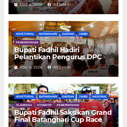
Tanam Padi di Terusan
AGU 4, 2026
REDAKSI
ADVETORIAL
BATANGHARI
DAERAH
JAMBI
PEMERINTAHAN
Bupati Fadhil Hadiri
Pelantikan Pengurus DPC
APDESI MP
AGU 3, 2026
REDAKSI
ADVETORIAL
BATANGHARI
DAERAH
JAMBI
NASIONAL
OLAHRAGA
OTOMOTIF
PEMERINTAHAN
Bupati Fadhil Saksikan Grand
Final Batanghari Cup Race
2026