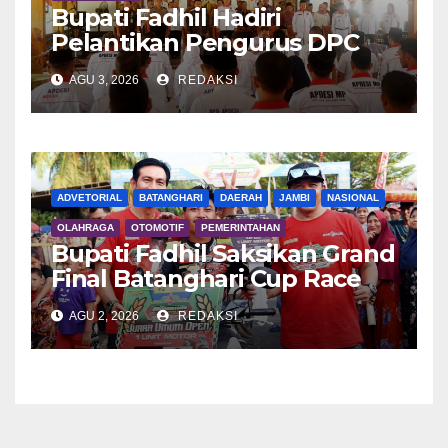
Bupati Fadhil Hadiri
Pelantikan Pengurus DPC
APDESI MP
AGU 3, 2026
REDAKSI
ADVETORIAL
BATANGHARI
DAERAH
JAMBI
NASIONAL
OLAHRAGA
OTOMOTIF
PEMERINTAHAN
Bupati Fadhil Saksikan Grand
Final Batanghari Cup Race
2026
AGU 2, 2026
REDAKSI