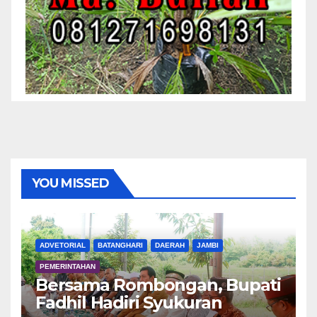
YOU MISSED
ADVETORIAL
BATANGHARI
DAERAH
JAMBI
PEMERINTAHAN
Bersama Rombongan, Bupati
Fadhil Hadiri Syukuran