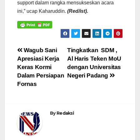
support dalam rangka mensukseskan acara
ini,” ucap Kaharuddin.
(Red/ist).
Navigasi
Wagub Sani
Tingkatkan SDM ,
Apresiasi Kerja
Al Haris Teken MoU
pos
Keras Kormi
dengan Universitas
Dalam Persiapan
Negeri Padang
Fornas
By
Redaksi