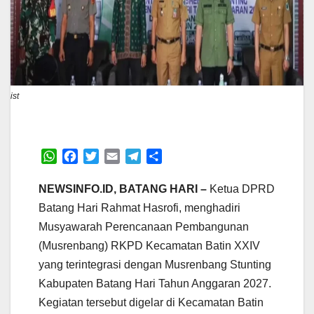
ist
W
F
T
E
T
S
h
a
w
m
e
h
a
c
i
a
l
a
NEWSINFO.ID, BATANG HARI –
Ketua DPRD
t
e
t
i
e
r
Batang Hari Rahmat Hasrofi, menghadiri
s
b
t
l
g
e
Musyawarah Perencanaan Pembangunan
A
o
e
r
(Musrenbang) RKPD Kecamatan Batin XXIV
p
o
r
a
p
k
m
yang terintegrasi dengan Musrenbang Stunting
Kabupaten Batang Hari Tahun Anggaran 2027.
Kegiatan tersebut digelar di Kecamatan Batin