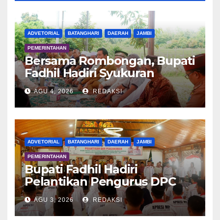
ADVETORIAL
BATANGHARI
DAERAH
JAMBI
PEMERINTAHAN
Bersama Rombongan, Bupati
Fadhil Hadiri Syukuran
Tanam Padi di Terusan
AGU 4, 2026
REDAKSI
ADVETORIAL
BATANGHARI
DAERAH
JAMBI
PEMERINTAHAN
Bupati Fadhil Hadiri
Pelantikan Pengurus DPC
APDESI MP
AGU 3, 2026
REDAKSI