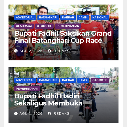
ADVETORIAL
BATANGHARI
DAERAH
JAMBI
NASIONAL
OLAHRAGA
OTOMOTIF
PEMERINTAHAN
Bupati Fadhil Saksikan Grand
Final Batanghari Cup Race
2026
AGU 2, 2026
REDAKSI
ADVETORIAL
BATANGHARI
DAERAH
JAMBI
OTOMOTIF
PEMERINTAHAN
Bupati Fadhil Hadiri
Sekaligus Membuka
Kegiatan Batanghari King
AGU 1, 2026
REDAKSI
Club