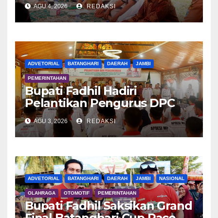
Syukuran Tanam Padi di
AGU 4, 2026
REDAKSI
Terusan
ADVETORIAL
BATANGHARI
DAERAH
JAMBI
PEMERINTAHAN
Bupati Fadhil Hadiri
Pelantikan Pengurus DPC
APDESI MP
AGU 3, 2026
REDAKSI
ADVETORIAL
BATANGHARI
DAERAH
JAMBI
NASIONAL
OLAHRAGA
OTOMOTIF
PEMERINTAHAN
Bupati Fadhil Saksikan Grand
Final Batanghari Cup Race