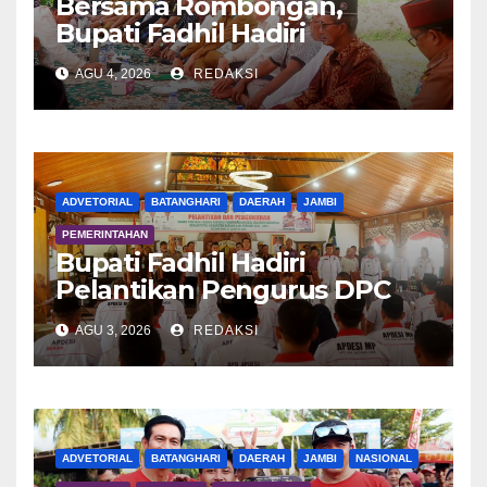
Bersama Rombongan,
Bupati Fadhil Hadiri
Syukuran Tanam Padi di
AGU 4, 2026
REDAKSI
Terusan
ADVETORIAL
BATANGHARI
DAERAH
JAMBI
PEMERINTAHAN
Bupati Fadhil Hadiri
Pelantikan Pengurus DPC
APDESI MP
AGU 3, 2026
REDAKSI
ADVETORIAL
BATANGHARI
DAERAH
JAMBI
NASIONAL