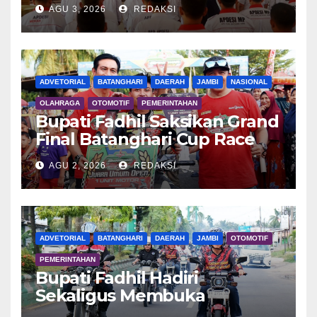
APDESI MP
AGU 3, 2026
REDAKSI
ADVETORIAL
BATANGHARI
DAERAH
JAMBI
NASIONAL
OLAHRAGA
OTOMOTIF
PEMERINTAHAN
Bupati Fadhil Saksikan Grand
Final Batanghari Cup Race
2026
AGU 2, 2026
REDAKSI
ADVETORIAL
BATANGHARI
DAERAH
JAMBI
OTOMOTIF
PEMERINTAHAN
Bupati Fadhil Hadiri
Sekaligus Membuka
Kegiatan Batanghari King