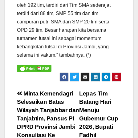
oleh 192 tim, terdiri dari Tim SMA sederajat
terdiri dari 88 tim, SMP 55 tim dan tim
campuran putri SMA dan SMP 20 tim serta
OPD 29 tim. Besar harapan kita bersama
turnamen futsal ini sebagai momentum
kebangkitan futsal di Provinsi Jambi, yang
selama ini vakum,” tambahnya. (*)
Navigasi
Minta Kemendagri
Lepas Tim
Selesaikan Batas
Batang Hari
pos
Wilayah Tanjabbar dan
Menuju
Tanjabtim, Pansus PI
Gubernur Cup
DPRD Provinsi Jambi
2026, Bupati
Konsultasi Ke
Fadhil