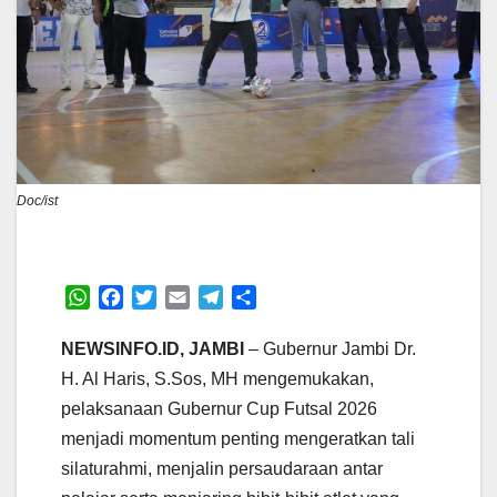
Doc/ist
W
F
T
E
T
S
h
a
w
m
e
h
a
c
i
a
l
a
NEWSINFO.ID, JAMBI
– Gubernur Jambi Dr.
t
e
t
i
e
r
H. Al Haris, S.Sos, MH mengemukakan,
s
b
t
l
g
e
pelaksanaan Gubernur Cup Futsal 2026
A
o
e
r
menjadi momentum penting mengeratkan tali
p
o
r
a
p
k
m
silaturahmi, menjalin persaudaraan antar