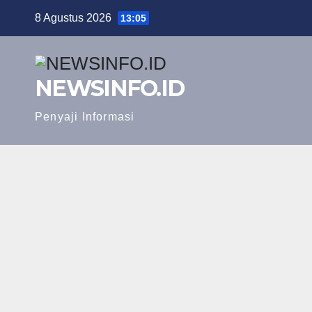
Skip
8 Agustus 2026
13:05
to
content
NEWSINFO.ID
Penyaji Informasi