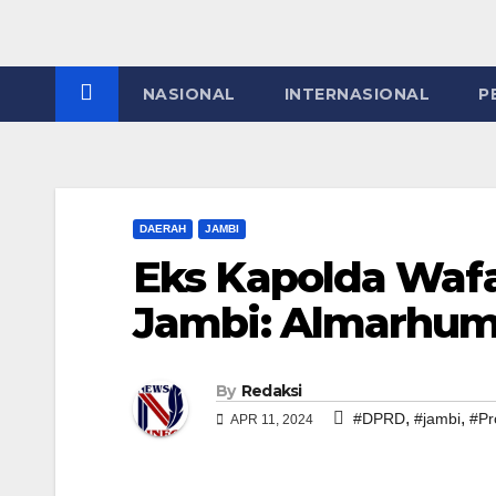
NASIONAL
INTERNASIONAL
P
DAERAH
JAMBI
Eks Kapolda Wafa
Jambi: Almarhum
By
Redaksi
,
,
#DPRD
#jambi
#Pr
APR 11, 2024