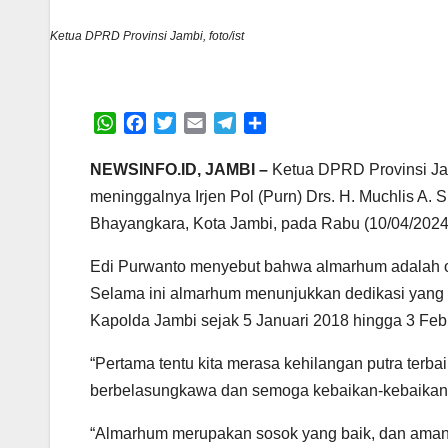
Ketua DPRD Provinsi Jambi, foto/ist
W
F
T
E
T
S
h
a
w
m
e
h
a
c
i
a
l
a
NEWSINFO.ID, JAMBI –
Ketua DPRD Provinsi Jam
t
e
t
i
e
r
meninggalnya Irjen Pol (Purn) Drs. H. Muchlis A.
s
b
t
l
g
e
Bhayangkara, Kota Jambi, pada Rabu (10/04/2024)
A
o
e
r
p
o
r
a
Edi Purwanto menyebut bahwa almarhum adalah 
p
k
m
Selama ini almarhum menunjukkan dedikasi yang t
Kapolda Jambi sejak 5 Januari 2018 hingga 3 Feb
“Pertama tentu kita merasa kehilangan putra terba
berbelasungkawa dan semoga kebaikan-kebaikan dan
“Almarhum merupakan sosok yang baik, dan amana