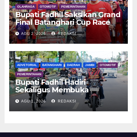
OLAHRAGA
OTOMOTIF
PEMERINTAHAN
Bupati Fadhil Saksikan Grand
Final Batanghari Cup Race
2026
AGU 2, 2026
REDAKSI
ADVETORIAL
BATANGHARI
DAERAH
JAMBI
OTOMOTIF
PEMERINTAHAN
Bupati Fadhil Hadiri
Sekaligus Membuka
Kegiatan Batanghari King
AGU 1, 2026
REDAKSI
Club