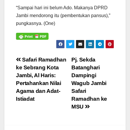
“Sampai hari ini belum Ado. Makanya DPRD
Jambi mendorong itu (pembentukan pansus),”
pungkasnya. (One)
Navigasi
Safari Ramadhan
Pj. Sekda
ke Sebrang Kota
Batanghari
pos
Jambi, Al Haris:
Dampingi
Pertahankan Nilai
Wagub Jambi
Agama dan Adat-
Safari
Istiadat
Ramadhan ke
MSU