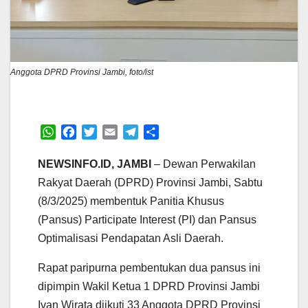
Anggota DPRD Provinsi Jambi, foto/ist
W
F
T
E
T
S
h
a
w
m
e
h
a
c
i
a
l
a
NEWSINFO.ID, JAMBI
– Dewan Perwakilan
t
e
t
i
e
r
Rakyat Daerah (DPRD) Provinsi Jambi, Sabtu
s
b
t
l
g
e
(8/3/2025) membentuk Panitia Khusus
A
o
e
r
(Pansus) Participate Interest (PI) dan Pansus
p
o
r
a
p
k
m
Optimalisasi Pendapatan Asli Daerah.
Rapat paripurna pembentukan dua pansus ini
dipimpin Wakil Ketua 1 DPRD Provinsi Jambi
Ivan Wirata diikuti 33 Anggota DPRD Provinsi