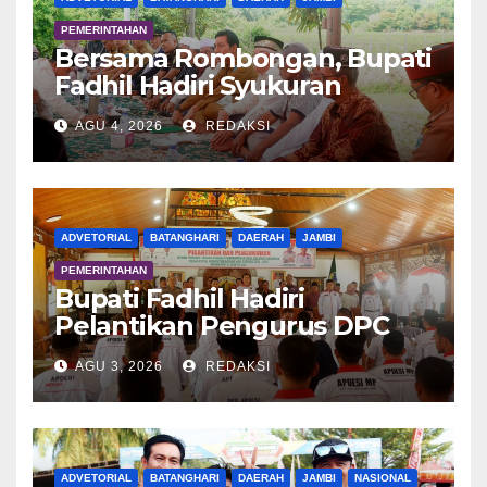
PEMERINTAHAN
Bersama Rombongan, Bupati
Fadhil Hadiri Syukuran
Tanam Padi di Terusan
AGU 4, 2026
REDAKSI
ADVETORIAL
BATANGHARI
DAERAH
JAMBI
PEMERINTAHAN
Bupati Fadhil Hadiri
Pelantikan Pengurus DPC
APDESI MP
AGU 3, 2026
REDAKSI
ADVETORIAL
BATANGHARI
DAERAH
JAMBI
NASIONAL