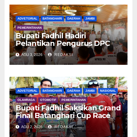
ADVETORIAL
BATANGHARI
DAERAH
JAMBI
PEMERINTAHAN
Bupati Fadhil Hadiri
Pelantikan Pengurus DPC
APDESI MP
AGU 3, 2026
REDAKSI
ADVETORIAL
BATANGHARI
DAERAH
JAMBI
NASIONAL
OLAHRAGA
OTOMOTIF
PEMERINTAHAN
Bupati Fadhil Saksikan Grand
Final Batanghari Cup Race
2026
AGU 2, 2026
REDAKSI