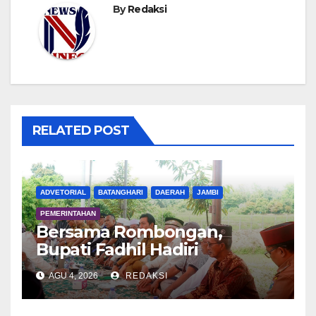
By
Redaksi
RELATED POST
ADVETORIAL
BATANGHARI
DAERAH
JAMBI
PEMERINTAHAN
Bersama Rombongan,
Bupati Fadhil Hadiri
Syukuran Tanam Padi di
AGU 4, 2026
REDAKSI
Terusan