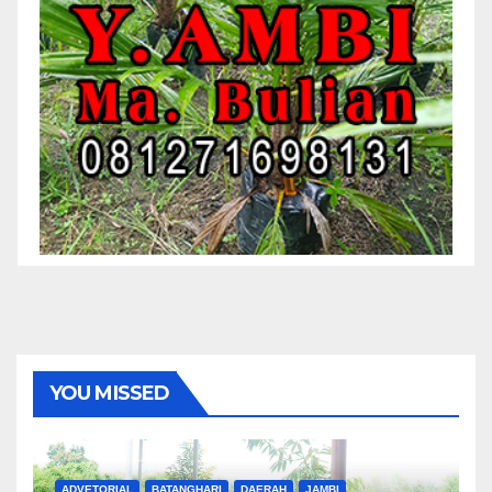
YOU MISSED
ADVETORIAL
BATANGHARI
DAERAH
JAMBI