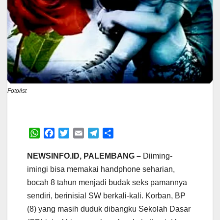
Foto/ist
W
F
T
E
T
S
h
a
w
m
e
h
a
c
i
a
l
a
NEWSINFO.ID, PALEMBANG –
Diiming-
t
e
t
i
e
r
imingi bisa memakai handphone seharian,
s
b
t
l
g
e
bocah 8 tahun menjadi budak seks pamannya
A
o
e
r
sendiri, berinisial SW berkali-kali. Korban, BP
p
o
r
a
p
k
m
(8) yang masih duduk dibangku Sekolah Dasar