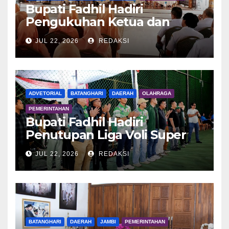
Bupati Fadhil Hadiri
Pengukuhan Ketua dan
Pengurus DWP Batang Hari
JUL 22, 2026
REDAKSI
2026
ADVETORIAL
BATANGHARI
DAERAH
OLAHRAGA
PEMERINTAHAN
Bupati Fadhil Hadiri
Penutupan Liga Voli Super
Tangguh 2026
JUL 22, 2026
REDAKSI
BATANGHARI
DAERAH
JAMBI
PEMERINTAHAN