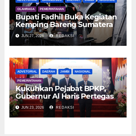
OLAHRAGA
PEMERINTAHAN
Bupati Fadhil Buka Kegiatan
Kemping Bareng Sumatera
di Tapa Malenggang
JUN 27, 2026
REDAKSI
ADVETORIAL
DAERAH
JAMBI
NASIONAL
PEMERINTAHAN
Kukuhkan Pejabat BPKP,
Gubernur Al Haris Pertegas
Komitmen Bersama Kawal
JUN 23, 2026
REDAKSI
Keuangan Daerah