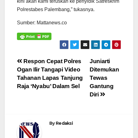
kini akan kami teruskan ke penyidik Satreskrim
Polrestabes Palembang,” tukasnya.
Sumber: Mattanews.co
Navigasi
Respon Cepat Polres
Juniarti
Ogan Ilir Tangapi Video
Ditemukan
pos
Tahanan Lapas Tanjung
Tewas
Raja ‘Nyabu’ Dalam Sel
Gantung
Diri
By
Redaksi