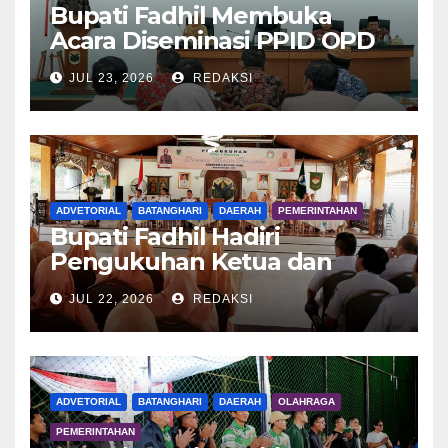
Bupati Fadhil Membuka
Acara Diseminasi PPID OPD
Dalam Rangka E-Monev
JUL 23, 2026
REDAKSI
ADVETORIAL
BATANGHARI
DAERAH
PEMERINTAHAN
Bupati Fadhil Hadiri
Pengukuhan Ketua dan
Pengurus DWP Batang Hari
JUL 22, 2026
REDAKSI
2026
ADVETORIAL
BATANGHARI
DAERAH
OLAHRAGA
PEMERINTAHAN