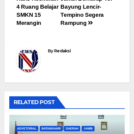
pos
4 Ruang Belajar
Bayung Lencir-
SMKN 15
Tempino Segera
Merangin
Rampung
By
Redaksi
RELATED POST
ADVETORIAL
BATANGHARI
DAERAH
JAMBI