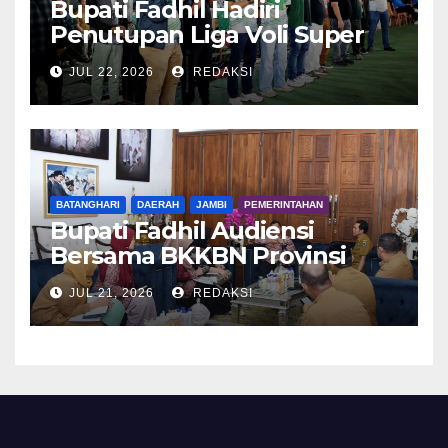
Bupati Fadhil Hadiri
Penutupan Liga Voli Super
Tangguh 2026
JUL 22, 2026
REDAKSI
BATANGHARI
DAERAH
JAMBI
PEMERINTAHAN
Bupati Fadhil Audiensi
Bersama BKKBN Provinsi
Jambi
JUL 21, 2026
REDAKSI