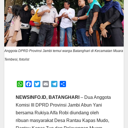
Anggota DPRD Provinsi Jambi temui warga Batanghari di Kecamatan Muara
Tembesi, foto/ist
W
F
T
E
T
S
h
a
w
m
e
h
a
c
i
a
l
a
NEWSINFO.ID, BATANGHARI
– Dua Anggota
t
e
t
i
e
r
Komisi III DPRD Provinsi Jambi Abun Yani
s
b
t
l
g
e
bersama Rukiya Alfa Robi diundang oleh
A
o
e
r
ribuan masyarakat Desa Rantau Kapas Mudo,
p
o
r
a
p
k
m