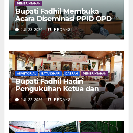
PEMERINTAHAN
Bupati Fadhil Membuka
Acara Diseminasi PPID OPD
Dalam Rangka E-Monev
JUL 23, 2026
REDAKSI
ADVETORIAL
BATANGHARI
DAERAH
PEMERINTAHAN
Bupati Fadhil Hadiri
Pengukuhan Ketua dan
Pengurus DWP Batang Hari
JUL 22, 2026
REDAKSI
2026