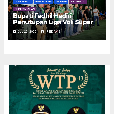
ADVETORIAL
BATANGHARI
DAERAH
OLAHRAGA
PEMERINTAHAN
Bupati Fadhil Hadiri
Penutupan Liga Voli Super
Tangguh 2026
JUL 22, 2026
REDAKSI