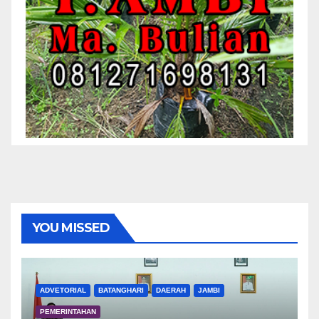
YOU MISSED
ADVETORIAL
BATANGHARI
DAERAH
JAMBI
PEMERINTAHAN