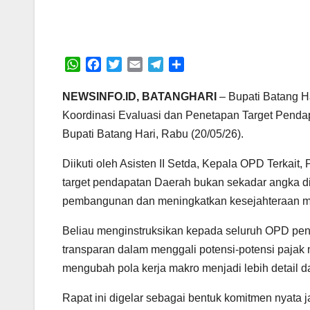
W
F
T
E
T
S
h
a
w
m
e
h
a
c
i
a
l
a
NEWSINFO.ID, BATANGHARI
– Bupati Batang H
t
e
t
i
e
r
Koordinasi Evaluasi dan Penetapan Target Pendap
s
b
t
l
g
e
Bupati Batang Hari, Rabu (20/05/26).‎
A
o
e
r
p
o
r
a
‎Diikuti oleh Asisten II Setda, Kepala OPD Terka
p
k
m
target pendapatan Daerah bukan sekadar angka di
pembangunan dan meningkatkan kesejahteraan m
‎Beliau menginstruksikan kepada seluruh OPD penge
transparan dalam menggali potensi-potensi pajak 
mengubah pola kerja makro menjadi lebih detail dan
‎Rapat ini digelar sebagai bentuk komitmen nyata