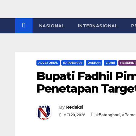
NASIONAL
INTERNASIONAL
P
ADVETORIAL
BATANGHARI
DAERAH
JAMBI
PEMERIN
Bupati Fadhil Pim
Penetapan Targe
By
Redaksi
,
#Batanghari
#Pemer
MEI 20, 2026