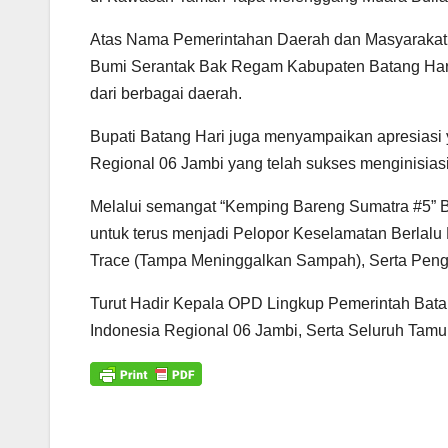
A
o
e
r
p
o
r
a
Atas Nama Pemerintahan Daerah dan Masyarakat B
p
k
m
Bumi Serantak Bak Regam Kabupaten Batang Hari
dari berbagai daerah.
Bupati Batang Hari juga menyampaikan apresiasi 
Regional 06 Jambi yang telah sukses menginisiasi
Melalui semangat “Kemping Bareng Sumatra #5” B
untuk terus menjadi Pelopor Keselamatan Berlalu
Trace (Tampa Meninggalkan Sampah), Serta Pengg
Turut Hadir Kepala OPD Lingkup Pemerintah Bat
Indonesia Regional 06 Jambi, Serta Seluruh Tam