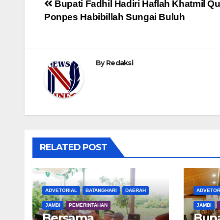
Navigasi
Bupati Fadhil Hadiri Haflah Khatmil Qu
Ponpes Habibillah Sungai Buluh
pos
By
Redaksi
RELATED POST
ADVETORIAL
BATANGHARI
DAERAH
ADVETOR
JAMBI
PEMERINTAHAN
JAMBI
Bersama
Bupa