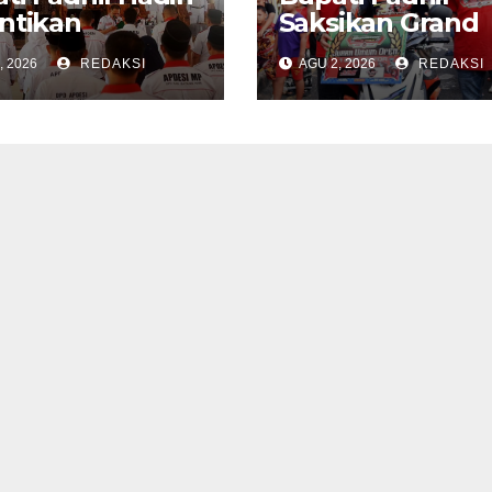
ntikan
Saksikan Grand
gurus DPC
Final Batanghari
, 2026
REDAKSI
AGU 2, 2026
REDAKSI
ESI MP
Cup Race 2026