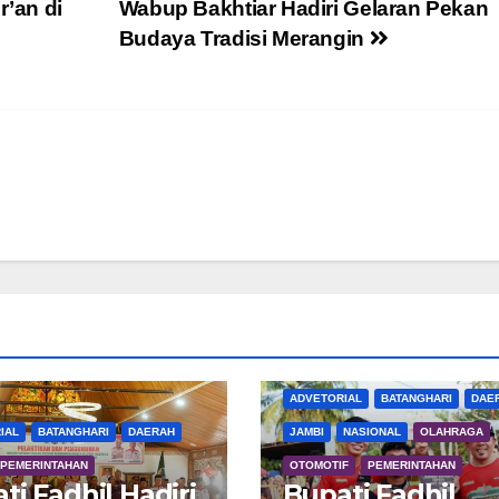
r’an di
Wabup Bakhtiar Hadiri Gelaran Pekan
Budaya Tradisi Merangin
ADVETORIAL
BATANGHARI
DAE
IAL
BATANGHARI
DAERAH
JAMBI
NASIONAL
OLAHRAGA
PEMERINTAHAN
OTOMOTIF
PEMERINTAHAN
ti Fadhil Hadiri
Bupati Fadhil