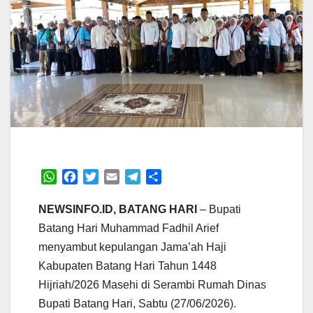
W
F
T
E
T
S
h
a
w
m
e
h
a
c
i
a
l
a
NEWSINFO.ID, BATANG HARI
– Bupati
t
e
t
i
e
r
Batang Hari Muhammad Fadhil Arief
s
b
t
l
g
e
menyambut kepulangan Jama’ah Haji
A
o
e
r
Kabupaten Batang Hari Tahun 1448
p
o
r
a
p
k
m
Hijriah/2026 Masehi di Serambi Rumah Dinas
Bupati Batang Hari, Sabtu (27/06/2026).