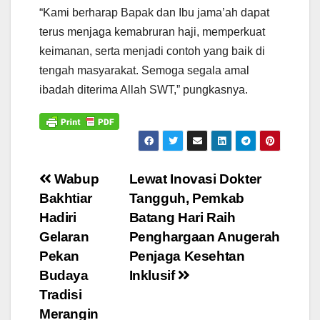
“Kami berharap Bapak dan Ibu jama’ah dapat
terus menjaga kemabruran haji, memperkuat
keimanan, serta menjadi contoh yang baik di
tengah masyarakat. Semoga segala amal
ibadah diterima Allah SWT,” pungkasnya.
Navigasi
Wabup
Lewat Inovasi Dokter
Bakhtiar
Tangguh, Pemkab
pos
Hadiri
Batang Hari Raih
Gelaran
Penghargaan Anugerah
Pekan
Penjaga Kesehtan
Budaya
Inklusif
Tradisi
Merangin