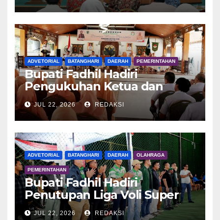
ADVETORIAL
BATANGHARI
DAERAH
PEMERINTAHAN
Bupati Fadhil Hadiri
Pengukuhan Ketua dan
Pengurus DWP Batang Hari
JUL 22, 2026
REDAKSI
2026
ADVETORIAL
BATANGHARI
DAERAH
OLAHRAGA
PEMERINTAHAN
Bupati Fadhil Hadiri
Penutupan Liga Voli Super
Tangguh 2026
JUL 22, 2026
REDAKSI