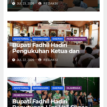
Dalam Rangka E-Monev
JUL 23, 2026
REDAKSI
ADVETORIAL
BATANGHARI
DAERAH
PEMERINTAHAN
Bupati Fadhil Hadiri
Pengukuhan Ketua dan
Pengurus DWP Batang Hari
JUL 22, 2026
REDAKSI
2026
ADVETORIAL
BATANGHARI
DAERAH
OLAHRAGA
PEMERINTAHAN
Bupati Fadhil Hadiri