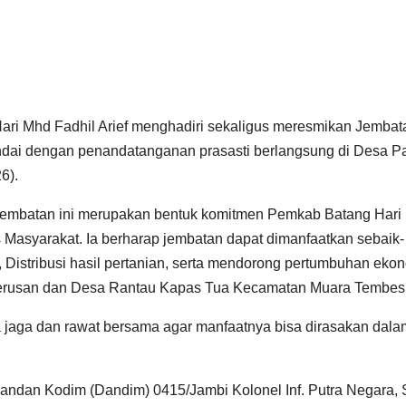
Hari Mhd Fadhil Arief menghadiri sekaligus meresmikan Jembat
ndai dengan penandatanganan prasasti berlangsung di Desa P
6).
mbatan ini merupakan bentuk komitmen Pemkab Batang Hari
s Masyarakat. Ia berharap jembatan dapat dimanfaatkan sebaik-
 Distribusi hasil pertanian, serta mendorong pertumbuhan eko
erusan dan Desa Rantau Kapas Tua Kecamatan Muara Tembesi
a jaga dan rawat bersama agar manfaatnya bisa dirasakan dala
ndan Kodim (Dandim) 0415/Jambi Kolonel Inf. Putra Negara, S