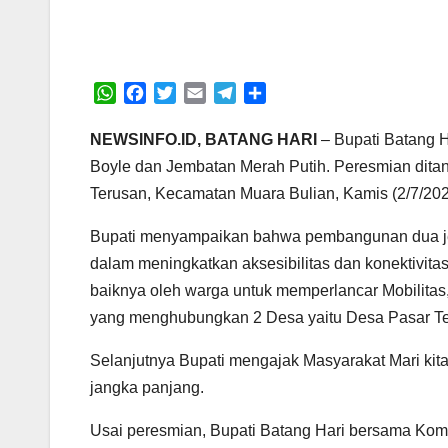
W
F
T
E
T
S
h
a
w
m
e
h
a
c
i
a
l
a
NEWSINFO.ID, BATANG HARI
– Bupati Batang 
t
e
t
i
e
r
Boyle dan Jembatan Merah Putih. Peresmian dita
s
b
t
l
g
e
Terusan, Kecamatan Muara Bulian, Kamis (2/7/202
A
o
e
r
p
o
r
a
Bupati menyampaikan bahwa pembangunan dua je
p
k
m
dalam meningkatkan aksesibilitas dan konektivita
baiknya oleh warga untuk memperlancar Mobilitas,
yang menghubungkan 2 Desa yaitu Desa Pasar T
Selanjutnya Bupati mengajak Masyarakat Mari kit
jangka panjang.
Usai peresmian, Bupati Batang Hari bersama Koma