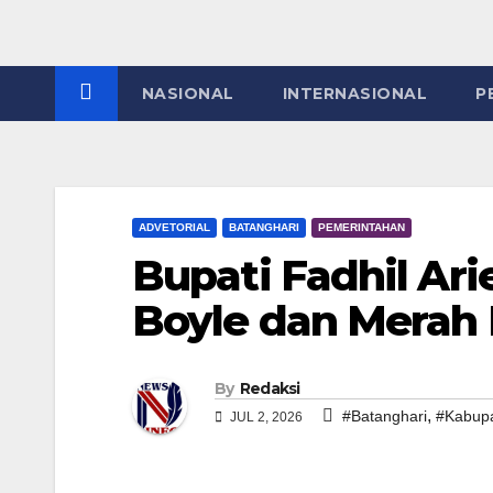
NASIONAL
INTERNASIONAL
P
ADVETORIAL
BATANGHARI
PEMERINTAHAN
Bupati Fadhil Ar
Boyle dan Merah 
By
Redaksi
,
#Batanghari
#Kabup
JUL 2, 2026