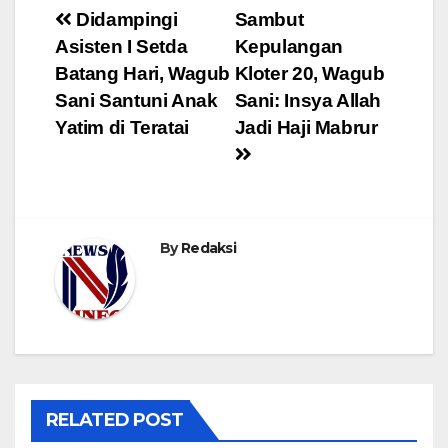
Navigasi
Didampingi
Sambut
Asisten I Setda
Kepulangan
pos
Batang Hari, Wagub
Kloter 20, Wagub
Sani Santuni Anak
Sani: Insya Allah
Yatim di Teratai
Jadi Haji Mabrur
By
Redaksi
RELATED POST