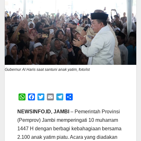
Gubernur Al Haris saat santuni anak yatim, foto/ist
W
F
T
E
T
S
h
a
w
m
e
h
a
c
i
a
l
a
NEWSINFO.ID, JAMBI
– Pemerintah Provinsi
t
e
t
i
e
r
(Pemprov) Jambi memperingati 10 muharram
s
b
t
l
g
e
1447 H dengan berbagi kebahagiaan bersama
A
o
e
r
2.100 anak yatim piatu. Acara yang diadakan
p
o
r
a