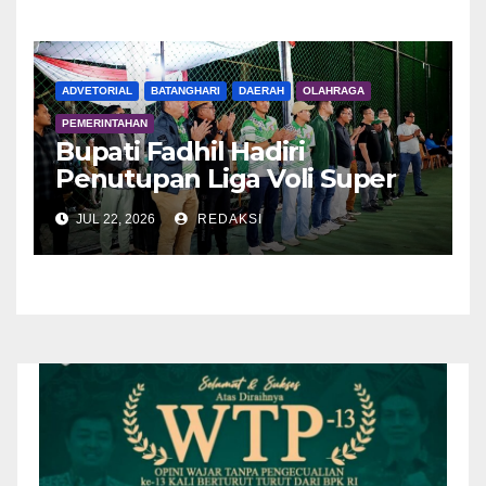
ADVETORIAL
BATANGHARI
DAERAH
OLAHRAGA
PEMERINTAHAN
Bupati Fadhil Hadiri
Penutupan Liga Voli Super
Tangguh 2026
JUL 22, 2026
REDAKSI