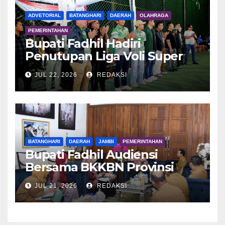
ADVETORIAL
BATANGHARI
DAERAH
OLAHRAGA
PEMERINTAHAN
Bupati Fadhil Hadiri
Penutupan Liga Voli Super
Tangguh 2026
JUL 22, 2026
REDAKSI
BATANGHARI
DAERAH
JAMBI
PEMERINTAHAN
Bupati Fadhil Audiensi
Bersama BKKBN Provinsi
Jambi
JUL 21, 2026
REDAKSI