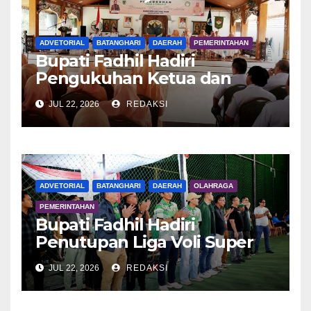
ADVETORIAL
BATANGHARI
DAERAH
PEMERINTAHAN
Bupati Fadhil Hadiri
Pengukuhan Ketua dan
Pengurus DWP Batang Hari
JUL 22, 2026
REDAKSI
2026
ADVETORIAL
BATANGHARI
DAERAH
OLAHRAGA
PEMERINTAHAN
Bupati Fadhil Hadiri
Penutupan Liga Voli Super
Tangguh 2026
JUL 22, 2026
REDAKSI