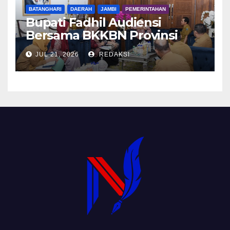
BATANGHARI
DAERAH
JAMBI
PEMERINTAHAN
Bupati Fadhil Audiensi
Bersama BKKBN Provinsi
Jambi
JUL 21, 2026
REDAKSI