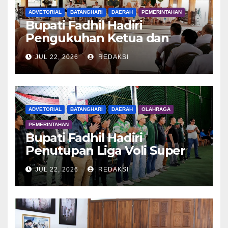
ADVETORIAL
BATANGHARI
DAERAH
PEMERINTAHAN
Bupati Fadhil Hadiri
Pengukuhan Ketua dan
Pengurus DWP Batang Hari
JUL 22, 2026
REDAKSI
2026
ADVETORIAL
BATANGHARI
DAERAH
OLAHRAGA
PEMERINTAHAN
Bupati Fadhil Hadiri
Penutupan Liga Voli Super
Tangguh 2026
JUL 22, 2026
REDAKSI