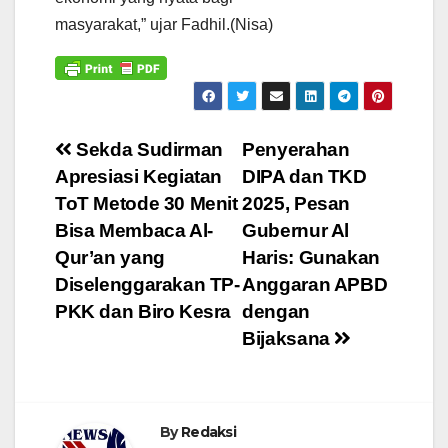
masyarakat,” ujar Fadhil.(Nisa)
Navigasi
Sekda Sudirman
Penyerahan
Apresiasi Kegiatan
DIPA dan TKD
pos
ToT Metode 30 Menit
2025, Pesan
Bisa Membaca Al-
Gubernur Al
Qur’an yang
Haris: Gunakan
Diselenggarakan TP-
Anggaran APBD
PKK dan Biro Kesra
dengan
Bijaksana
By
Redaksi