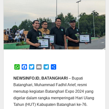
W
F
T
E
T
S
h
a
w
m
e
h
a
c
i
a
l
a
NEWSINFO.ID, BATANGHARI
– Bupati
t
e
t
i
e
r
Batanghari, Muhammad Fadhil Arief, resmi
s
b
t
l
g
e
menutup kegiatan Batanghari Expo 2024 yang
A
o
e
r
digelar dalam rangka memperingati Hari Ulang
p
o
r
a
p
k
m
Tahun (HUT) Kabupaten Batanghari ke-76.